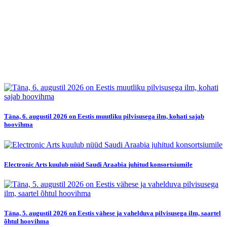
Täna, 6. augustil 2026 on Eestis muutliku pilvisusega ilm, kohati sajab
hoovihma
Electronic Arts kuulub nüüd Saudi Araabia juhitud konsortsiumile
Täna, 5. augustil 2026 on Eestis vähese ja vahelduva pilvisusega ilm, saartel
õhtul hoovihma