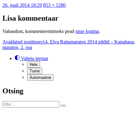
Postitatud
Täissuurus
26. juuli 2014 18:29
853 × 1280
Lisa kommentaar
Vabandust, kommenteerimiseks pead
sisse logima
.
Navigeerimine
Avaldatud postituses
14. Elva Rattamaraton 2014 pildid – Kanahaua,
maraton, 2. osa
Vaheta teemat
Hele
Tume
Automaatne
Otsing
Otsi:
Otsi