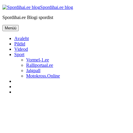
Liigu
Spordihai.ee blog
sisu
Spordihai.ee Blogi spordist
juurde
Menüü
Avaleht
Pildid
Videod
Sport
Vormel-1.ee
Ralliportaal.ee
Jalgpall
Motokross.Online