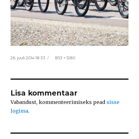
Postitatud
Täissuurus
26. juuli 2014 18:33
853 × 1280
Lisa kommentaar
Vabandust, kommenteerimiseks pead
sisse
logima
.