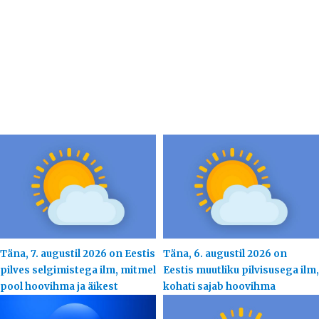
Täna, 7. augustil 2026 on Eestis
Täna, 6. augustil 2026 on
pilves selgimistega ilm, mitmel
Eestis muutliku pilvisusega ilm,
pool hoovihma ja äikest
kohati sajab hoovihma