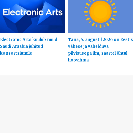
Electronic Arts kuulub nüüd
Täna, 5. augustil 2026 on Eestis
Saudi Araabia juhitud
vähese ja vahelduva
konsortsiumile
pilvisusega ilm, saartel õhtul
hoovihma