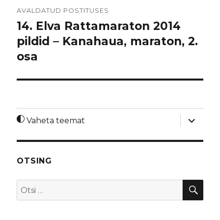
Navigeerimine
AVALDATUD POSTITUSES
14. Elva Rattamaraton 2014
pildid – Kanahaua, maraton, 2.
osa
laienda
Vaheta teemat
alamme
OTSING
OTS
Otsi: