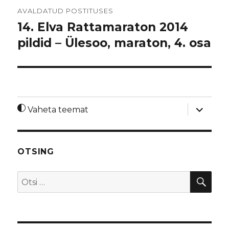
Navigeerimine
AVALDATUD POSTITUSES
14. Elva Rattamaraton 2014
pildid – Ülesoo, maraton, 4. osa
laienda
Vaheta teemat
alamme
OTSING
OTS
Otsi: