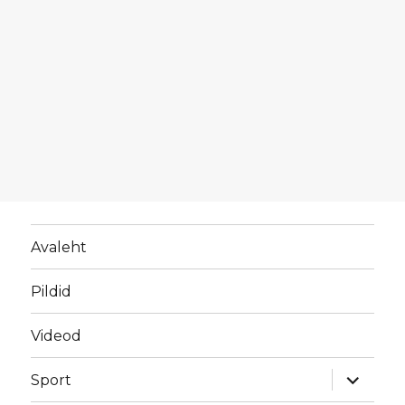
Avaleht
Pildid
Videod
laienda
Sport
alamme