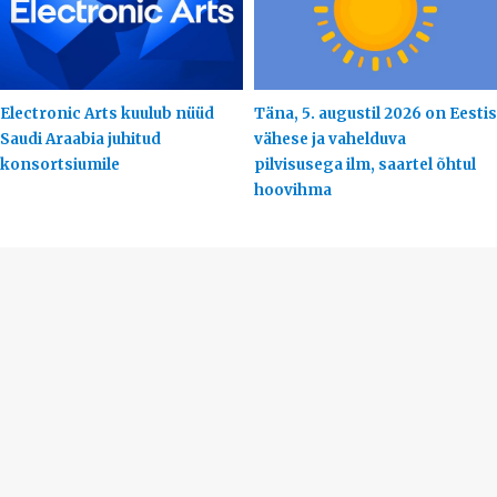
Electronic Arts kuulub nüüd
Täna, 5. augustil 2026 on Eestis
Saudi Araabia juhitud
vähese ja vahelduva
konsortsiumile
pilvisusega ilm, saartel õhtul
hoovihma