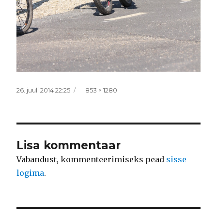
Postitatud
Täissuurus
26. juuli 2014 22:25
853 × 1280
Lisa kommentaar
Vabandust, kommenteerimiseks pead
sisse
logima
.