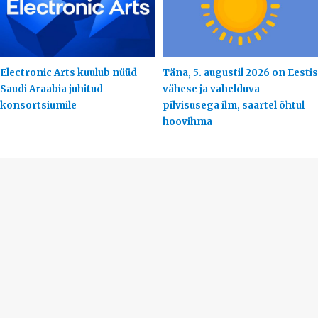
Electronic Arts kuulub nüüd
Täna, 5. augustil 2026 on Eestis
Saudi Araabia juhitud
vähese ja vahelduva
konsortsiumile
pilvisusega ilm, saartel õhtul
hoovihma