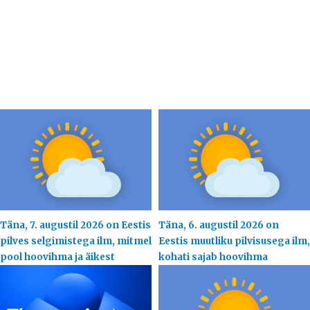
Täna, 7. augustil 2026 on Eestis
Täna, 6. augustil 2026 on
pilves selgimistega ilm, mitmel
Eestis muutliku pilvisusega ilm,
pool hoovihma ja äikest
kohati sajab hoovihma