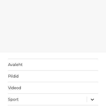
Avaleht
Pildid
Videod
laienda
Sport
alamme