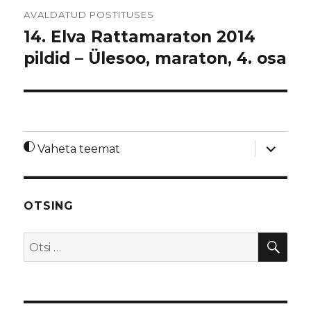
Navigeerimine
AVALDATUD POSTITUSES
14. Elva Rattamaraton 2014
pildid – Ülesoo, maraton, 4. osa
laienda
Vaheta teemat
alamme
OTSING
OTS
Otsi: