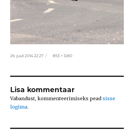
Postitatud
Täissuurus
26. juuli 2014 22:27
853 × 1280
Lisa kommentaar
Vabandust, kommenteerimiseks pead
sisse
logima
.