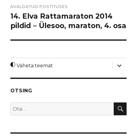
Navigeerimine
AVALDATUD POSTITUSES
14. Elva Rattamaraton 2014
pildid – Ülesoo, maraton, 4. osa
laienda
Vaheta teemat
alamme
OTSING
OTS
Otsi: