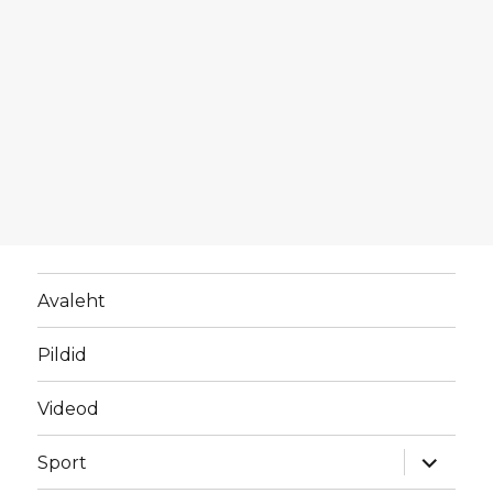
Avaleht
Pildid
Videod
laienda
Sport
alamme