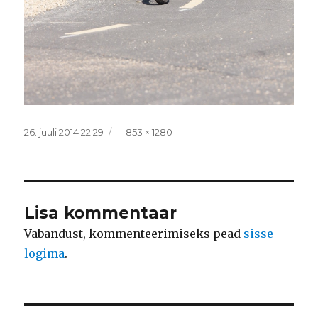
Postitatud
Täissuurus
26. juuli 2014 22:29
853 × 1280
Lisa kommentaar
Vabandust, kommenteerimiseks pead
sisse
logima
.