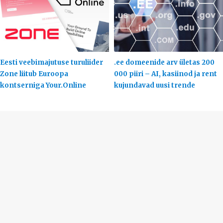
Eesti veebimajutuse turuliider
.ee domeenide arv ületas 200
Zone liitub Euroopa
000 piiri – AI, kasiinod ja rent
kontserniga Your.Online
kujundavad uusi trende