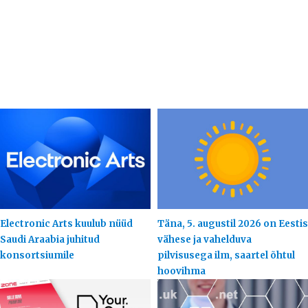
Electronic Arts kuulub nüüd
Täna, 5. augustil 2026 on Eestis
Saudi Araabia juhitud
vähese ja vahelduva
konsortsiumile
pilvisusega ilm, saartel õhtul
hoovihma