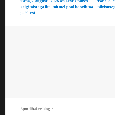
Täna, 7. augustil 2026 on Eestis pilves
Täna, 6. a
selgimistega ilm, mitmel pool hoovihma
pilvisuse
ja äikest
Spordihai.ee blog