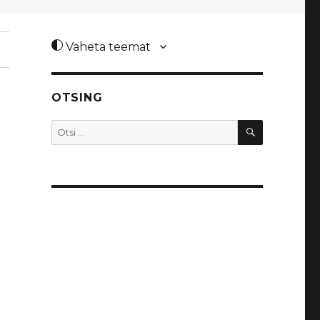
Vaheta teemat
OTSING
OTSI
Otsi: