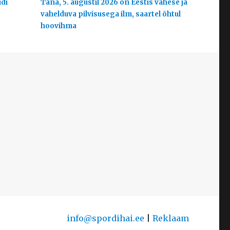
udi
Täna, 5. augustil 2026 on Eestis vähese ja
vahelduva pilvisusega ilm, saartel õhtul
hoovihma
info@spordihai.ee
|
Reklaam