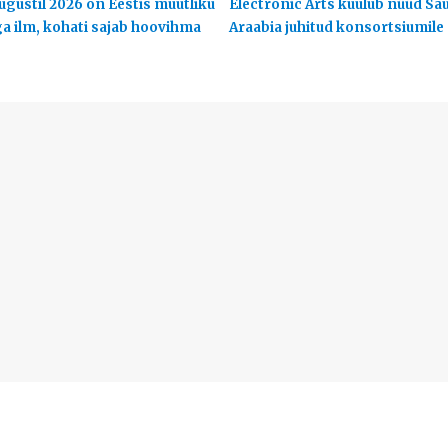
ugustil 2026 on Eestis muutliku
Electronic Arts kuulub nüüd Sa
ga ilm, kohati sajab hoovihma
Araabia juhitud konsortsiumile