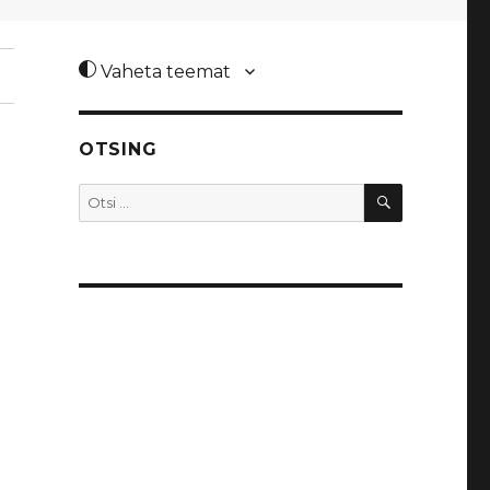
Vaheta teemat
OTSING
OTSI
Otsi: