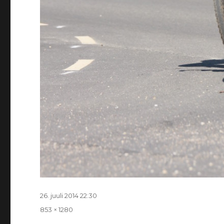
Postitatud
26. juuli 2014 22:30
Täissuurus
853 × 1280