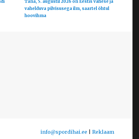
udi
Täna, 5. augustil 2026 on Eestis vähese ja
vahelduva pilvisusega ilm, saartel õhtul
hoovihma
info@spordihai.ee
|
Reklaam