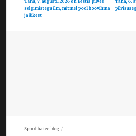
Täna, 7. augustil 2026 on Eestis pilves
Täna, 6. a
selgimistega ilm, mitmel pool hoovihma
pilvisuse
ja äikest
Spordihai.ee blog