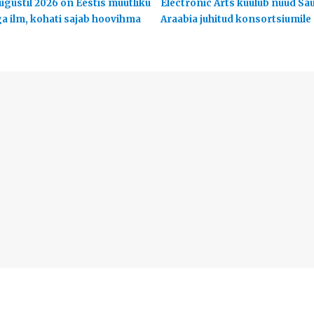
ugustil 2026 on Eestis muutliku
Electronic Arts kuulub nüüd Sa
ga ilm, kohati sajab hoovihma
Araabia juhitud konsortsiumile