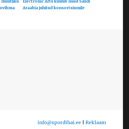
s muutliku
Electronic Arts kuulub nüüd Saudi
hoovihma
Araabia juhitud konsortsiumile
info@spordihai.ee
|
Reklaam