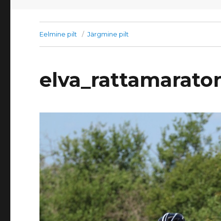
Eelmine pilt
Järgmine pilt
elva_rattamarato