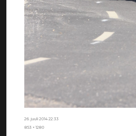
Postitatud
26. juuli 2014 22:33
Täissuurus
853 × 1280