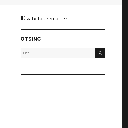
Vaheta teemat
OTSING
OTSI
Otsi: