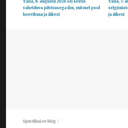
Täna, 8. augustil 2026 on Eestis
Täna, 7. a
vahelduva pilvisusega ilm, mitmel pool
selgimist
hoovihma ja äikest
ja äikest
Spordihai.ee blog