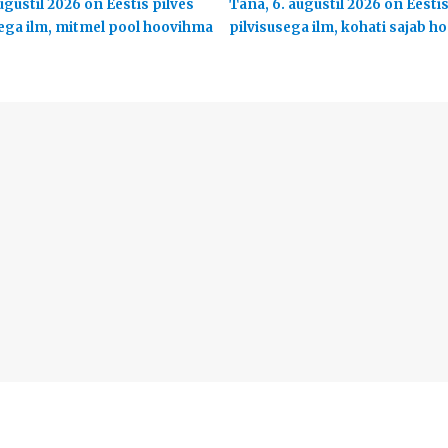
ugustil 2026 on Eestis pilves
Täna, 6. augustil 2026 on Eesti
ega ilm, mitmel pool hoovihma
pilvisusega ilm, kohati sajab 