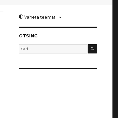
Vaheta teemat
OTSING
OTSI
Otsi: