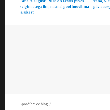
Täna, 7. augustil 2026 on Eestis pilves
Täna, 6. a
selgimistega ilm, mitmel pool hoovihma
pilvisuse
ja äikest
Spordihai.ee blog