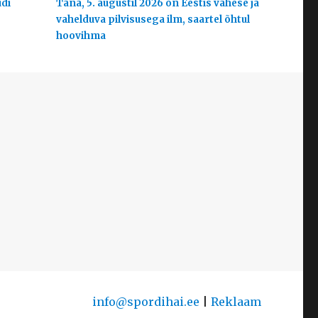
udi
Täna, 5. augustil 2026 on Eestis vähese ja
vahelduva pilvisusega ilm, saartel õhtul
hoovihma
info@spordihai.ee
|
Reklaam