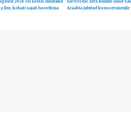
ugustil 2026 on Eestis muutliku
Electronic Arts kuulub nüüd Sa
ga ilm, kohati sajab hoovihma
Araabia juhitud konsortsiumile