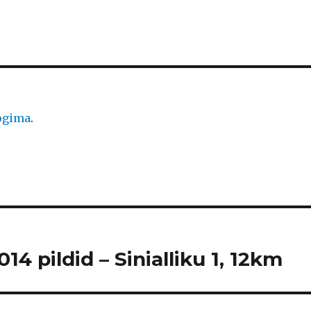
logima
.
4 pildid – Sinialliku 1, 12km