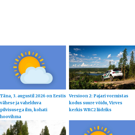
Täna, 3. augustil 2026 on Eestis
Versioon 2: Pajari vormistas
vähese ja vahelduva
kodus suure võidu, Virves
pilvisusega ilm, kohati
kerkis WRC2 liidriks
hoovihma