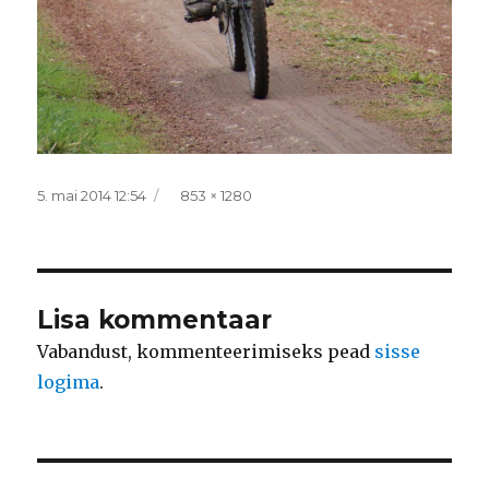
Postitatud
Täissuurus
5. mai 2014 12:54
853 × 1280
Lisa kommentaar
Vabandust, kommenteerimiseks pead
sisse
logima
.
Navigeerimine