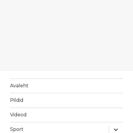
Avaleht
Pildid
Videod
laienda
Sport
alamme