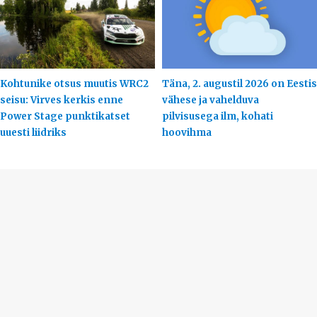
Kohtunike otsus muutis WRC2
Täna, 2. augustil 2026 on Eestis
seisu: Virves kerkis enne
vähese ja vahelduva
Power Stage punktikatset
pilvisusega ilm, kohati
uuesti liidriks
hoovihma