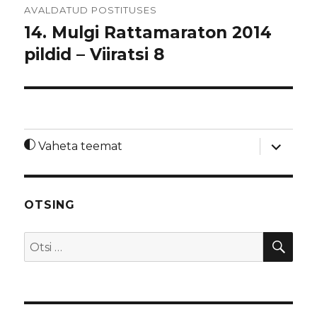
AVALDATUD POSTITUSES
14. Mulgi Rattamaraton 2014
pildid – Viiratsi 8
laienda
Vaheta teemat
alamme
OTSING
OTS
Otsi: