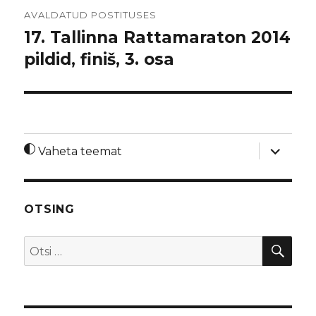
Navigeerimine
AVALDATUD POSTITUSES
17. Tallinna Rattamaraton 2014
pildid, finiš, 3. osa
laienda
Vaheta teemat
alamme
OTSING
OTS
Otsi: