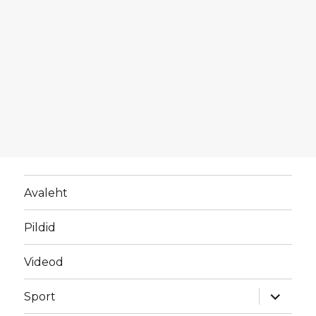
Avaleht
Pildid
Videod
laienda
Sport
alamme