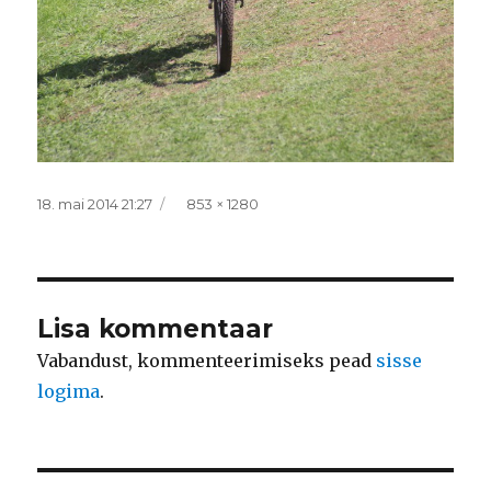
Postitatud
Täissuurus
18. mai 2014 21:27
853 × 1280
Lisa kommentaar
Vabandust, kommenteerimiseks pead
sisse
logima
.