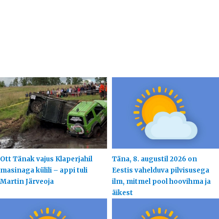
Ott Tänak vajus Klaperjahil
Täna, 8. augustil 2026 on
masinaga külili – appi tuli
Eestis vahelduva pilvisusega
Martin Järveoja
ilm, mitmel pool hoovihma ja
äikest