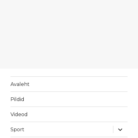
Avaleht
Pildid
Videod
laienda
Sport
alamme