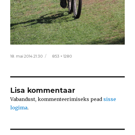
Postitatud
Täissuurus
18. mai 2014 21:30
853 × 1280
Lisa kommentaar
Vabandust, kommenteerimiseks pead
sisse
logima
.