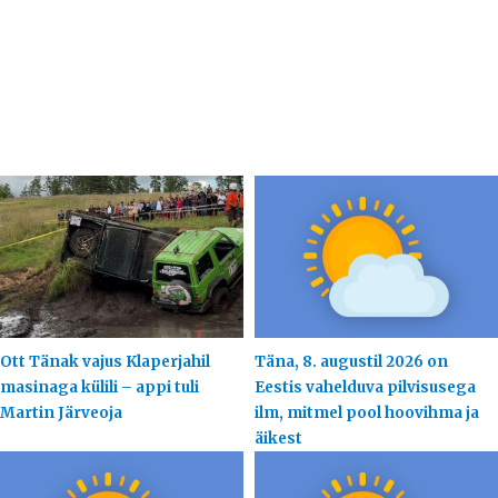
Ott Tänak vajus Klaperjahil
Täna, 8. augustil 2026 on
masinaga külili – appi tuli
Eestis vahelduva pilvisusega
Martin Järveoja
ilm, mitmel pool hoovihma ja
äikest