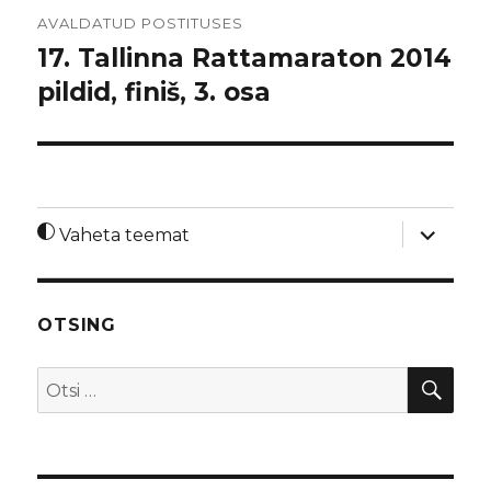
Navigeerimine
AVALDATUD POSTITUSES
17. Tallinna Rattamaraton 2014
pildid, finiš, 3. osa
laienda
Vaheta teemat
alamme
OTSING
OTS
Otsi: