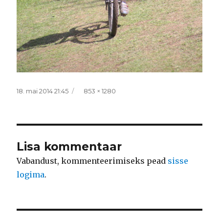
Postitatud
Täissuurus
18. mai 2014 21:45
853 × 1280
Lisa kommentaar
Vabandust, kommenteerimiseks pead
sisse
logima
.