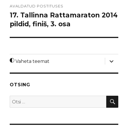
Navigeerimine
AVALDATUD POSTITUSES
17. Tallinna Rattamaraton 2014
pildid, finiš, 3. osa
laienda
Vaheta teemat
alamme
OTSING
OTS
Otsi: