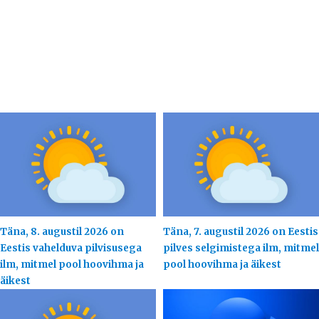
Täna, 8. augustil 2026 on
Täna, 7. augustil 2026 on Eestis
Eestis vahelduva pilvisusega
pilves selgimistega ilm, mitmel
ilm, mitmel pool hoovihma ja
pool hoovihma ja äikest
äikest