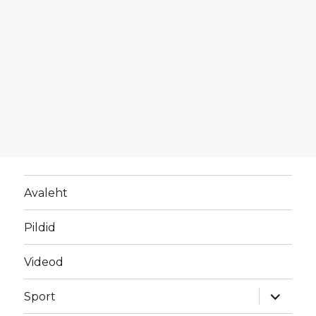
Avaleht
Pildid
Videod
laienda
Sport
alamme