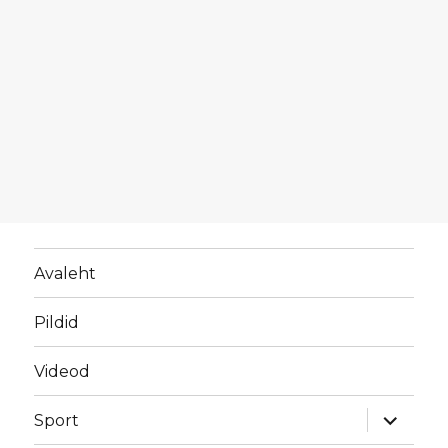
Avaleht
Pildid
Videod
laienda
Sport
alamme