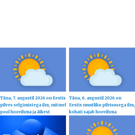
Täna, 7. augustil 2026 on Eestis
Täna, 6. augustil 2026 on
pilves selgimistega ilm, mitmel
Eestis muutliku pilvisusega ilm,
pool hoovihma ja äikest
kohati sajab hoovihma