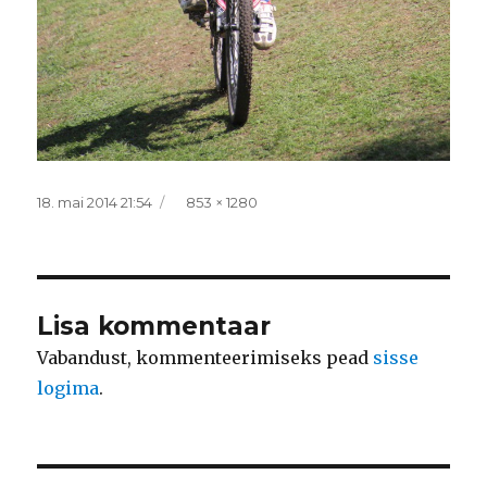
Postitatud
Täissuurus
18. mai 2014 21:54
853 × 1280
Lisa kommentaar
Vabandust, kommenteerimiseks pead
sisse
logima
.