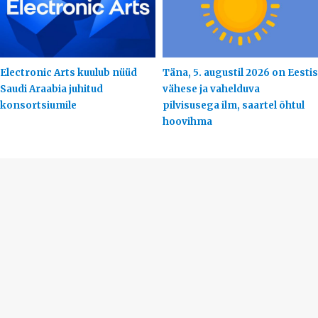
Electronic Arts kuulub nüüd
Täna, 5. augustil 2026 on Eestis
Saudi Araabia juhitud
vähese ja vahelduva
konsortsiumile
pilvisusega ilm, saartel õhtul
hoovihma