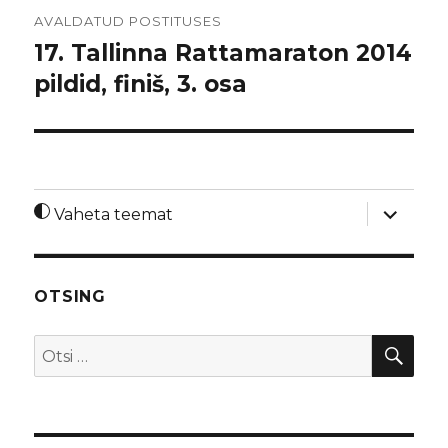
Navigeerimine
AVALDATUD POSTITUSES
17. Tallinna Rattamaraton 2014
pildid, finiš, 3. osa
laienda
Vaheta teemat
alamme
OTSING
OTS
Otsi: