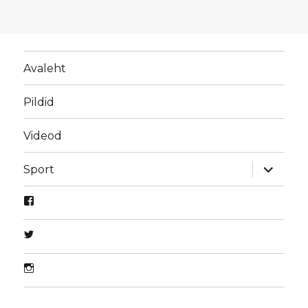
Avaleht
Pildid
Videod
laienda
Sport
alamme