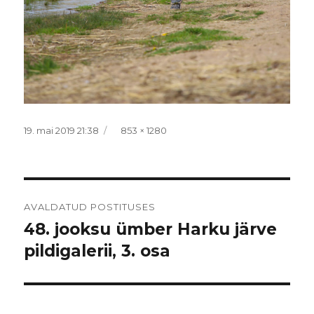
Postitatud
Täissuurus
19. mai 2019 21:38
853 × 1280
Navigeerimine
AVALDATUD POSTITUSES
48. jooksu ümber Harku järve
pildigalerii, 3. osa