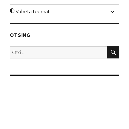
laienda
Vaheta teemat
alamme
OTSING
OTS
Otsi: