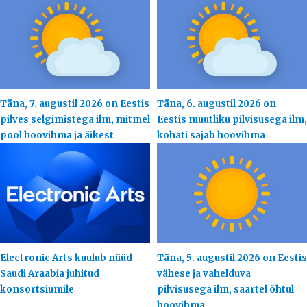
Täna, 7. augustil 2026 on Eestis
Täna, 6. augustil 2026 on
pilves selgimistega ilm, mitmel
Eestis muutliku pilvisusega ilm,
pool hoovihma ja äikest
kohati sajab hoovihma
Electronic Arts kuulub nüüd
Täna, 5. augustil 2026 on Eestis
Saudi Araabia juhitud
vähese ja vahelduva
konsortsiumile
pilvisusega ilm, saartel õhtul
hoovihma