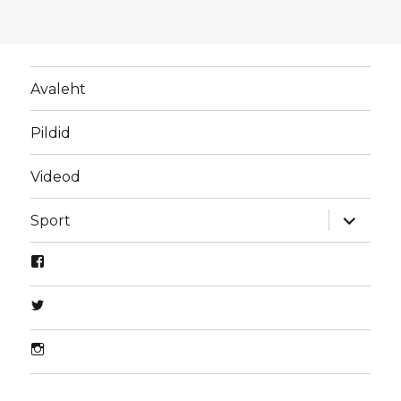
Avaleht
Pildid
Videod
laienda
Sport
alamme