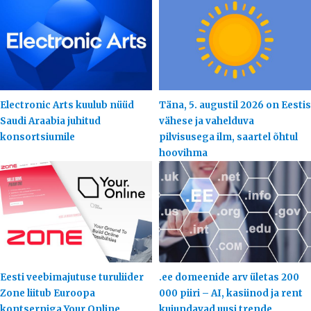
Electronic Arts kuulub nüüd
Täna, 5. augustil 2026 on Eestis
Saudi Araabia juhitud
vähese ja vahelduva
konsortsiumile
pilvisusega ilm, saartel õhtul
hoovihma
Eesti veebimajutuse turuliider
.ee domeenide arv ületas 200
Zone liitub Euroopa
000 piiri – AI, kasiinod ja rent
kontserniga Your.Online
kujundavad uusi trende