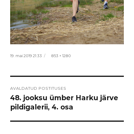
Postitatud
Täissuurus
19. mai 2019 21:33
853 × 1280
Navigeerimine
AVALDATUD POSTITUSES
48. jooksu ümber Harku järve
pildigalerii, 4. osa