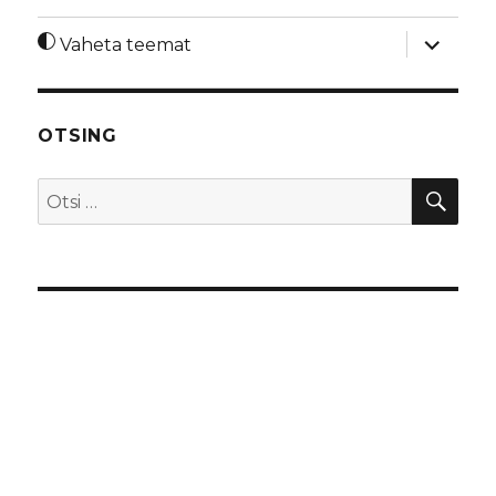
laienda
Vaheta teemat
alamme
OTSING
OTS
Otsi: