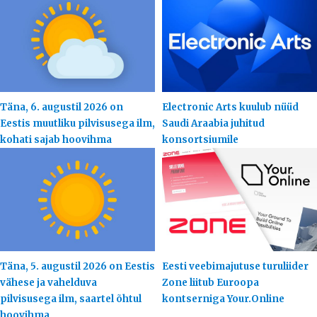
Täna, 6. augustil 2026 on
Electronic Arts kuulub nüüd
Eestis muutliku pilvisusega ilm,
Saudi Araabia juhitud
kohati sajab hoovihma
konsortsiumile
Täna, 5. augustil 2026 on Eestis
Eesti veebimajutuse turuliider
vähese ja vahelduva
Zone liitub Euroopa
pilvisusega ilm, saartel õhtul
kontserniga Your.Online
hoovihma