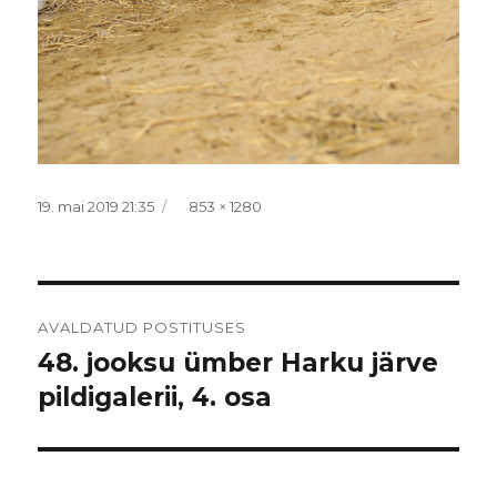
Postitatud
Täissuurus
19. mai 2019 21:35
853 × 1280
Navigeerimine
AVALDATUD POSTITUSES
48. jooksu ümber Harku järve
pildigalerii, 4. osa