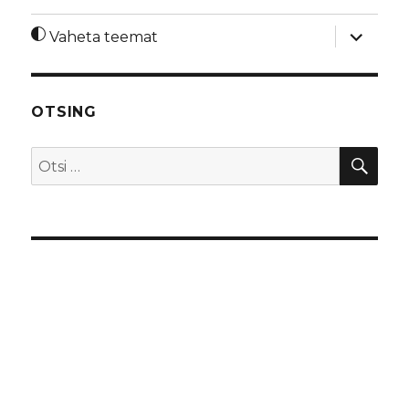
laienda
Vaheta teemat
alamme
OTSING
OTS
Otsi: