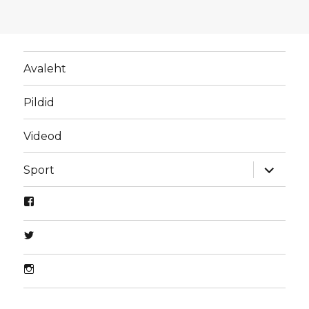
Avaleht
Pildid
Videod
laienda
Sport
alamme