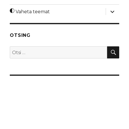
laienda
Vaheta teemat
alamme
OTSING
OTS
Otsi: