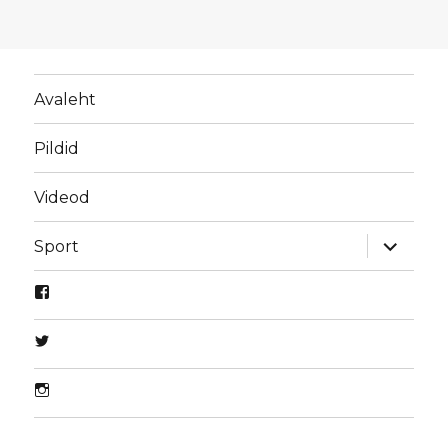
Avaleht
Pildid
Videod
laienda
Sport
alamme