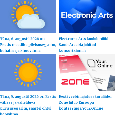
Täna, 6. augustil 2026 on
Electronic Arts kuulub nüüd
Eestis muutliku pilvisusega ilm,
Saudi Araabia juhitud
kohati sajab hoovihma
konsortsiumile
Täna, 5. augustil 2026 on Eestis
Eesti veebimajutuse turuliider
vähese ja vahelduva
Zone liitub Euroopa
pilvisusega ilm, saartel õhtul
kontserniga Your.Online
hoovihma