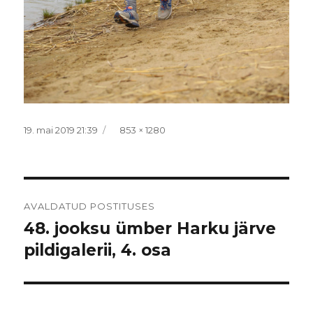
Postitatud
Täissuurus
19. mai 2019 21:39
853 × 1280
Navigeerimine
AVALDATUD POSTITUSES
48. jooksu ümber Harku järve
pildigalerii, 4. osa