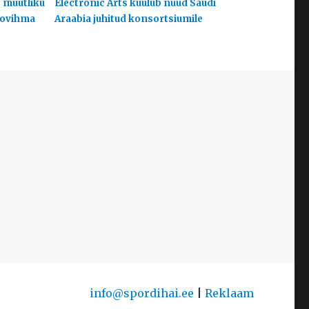
s muutliku
Electronic Arts kuulub nüüd Saudi
hoovihma
Araabia juhitud konsortsiumile
info@spordihai.ee
|
Reklaam