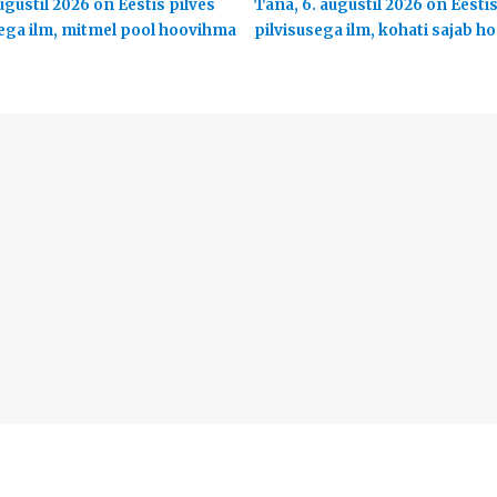
ugustil 2026 on Eestis pilves
Täna, 6. augustil 2026 on Eesti
ega ilm, mitmel pool hoovihma
pilvisusega ilm, kohati sajab 