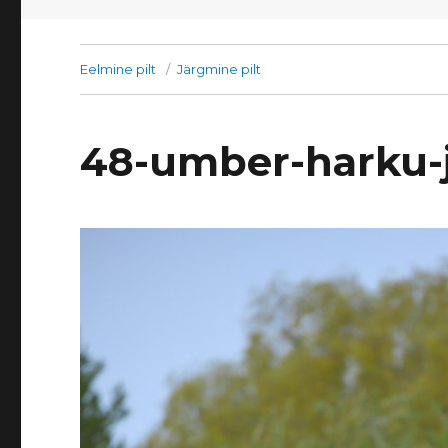
Eelmine pilt
Järgmine pilt
48-umber-harku-j