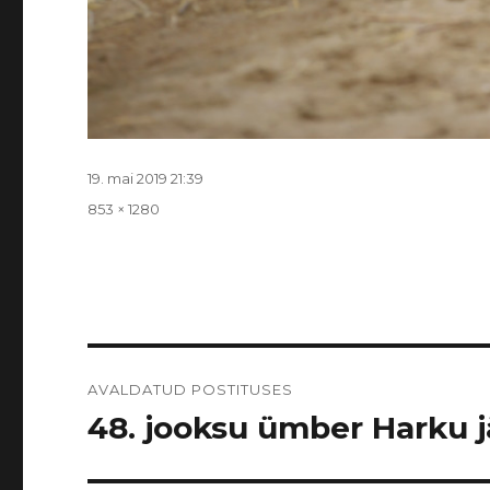
Postitatud
19. mai 2019 21:39
Täissuurus
853 × 1280
Navigeerimine
AVALDATUD POSTITUSES
48. jooksu ümber Harku jär