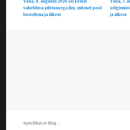
Täna, 8. augustil 2026 on Eestis
Täna, 7. a
vahelduva pilvisusega ilm, mitmel pool
selgimist
hoovihma ja äikest
ja äikest
Spordihai.ee blog