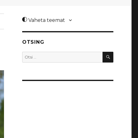
Vaheta teemat
OTSING
0
OTSI
Otsi: