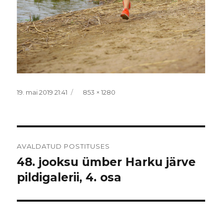
Postitatud
Täissuurus
19. mai 2019 21:41
853 × 1280
Navigeerimine
AVALDATUD POSTITUSES
48. jooksu ümber Harku järve
pildigalerii, 4. osa