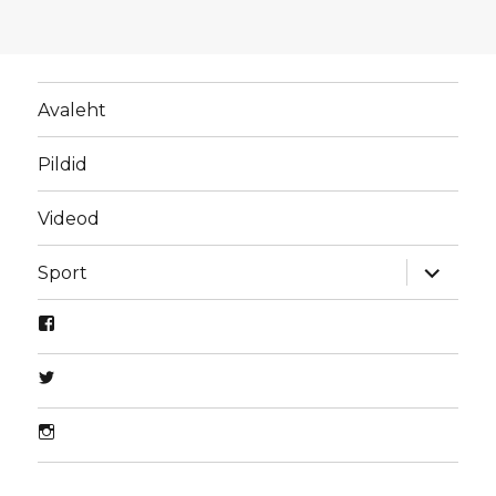
Avaleht
Pildid
Videod
laienda
Sport
alamme