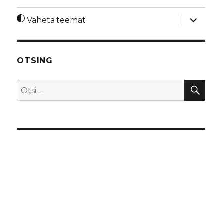
laienda
Vaheta teemat
alamme
OTSING
OTS
Otsi: