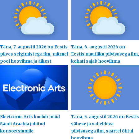
Täna, 7. augustil 2026 on Eestis
Täna, 6. augustil 2026 on
pilves selgimistega ilm, mitmel
Eestis muutliku pilvisusega ilm,
pool hoovihma ja äikest
kohati sajab hoovihma
Electronic Arts kuulub nüüd
Täna, 5. augustil 2026 on Eestis
Saudi Araabia juhitud
vähese ja vahelduva
konsortsiumile
pilvisusega ilm, saartel õhtul
hoovihma