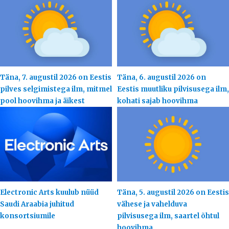
Täna, 7. augustil 2026 on Eestis
Täna, 6. augustil 2026 on
pilves selgimistega ilm, mitmel
Eestis muutliku pilvisusega ilm,
pool hoovihma ja äikest
kohati sajab hoovihma
Electronic Arts kuulub nüüd
Täna, 5. augustil 2026 on Eestis
Saudi Araabia juhitud
vähese ja vahelduva
konsortsiumile
pilvisusega ilm, saartel õhtul
hoovihma