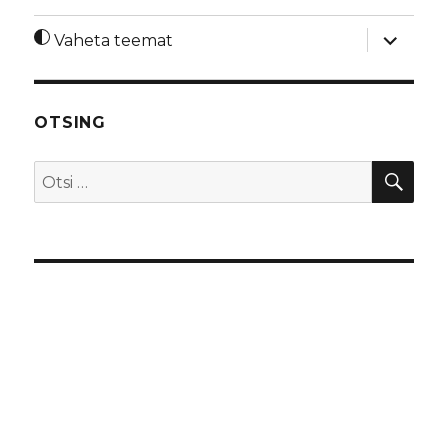
laienda
Vaheta teemat
alamme
OTSING
OTS
Otsi: