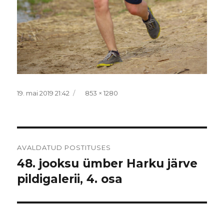
Postitatud
Täissuurus
19. mai 2019 21:42
853 × 1280
Navigeerimine
AVALDATUD POSTITUSES
48. jooksu ümber Harku järve
pildigalerii, 4. osa