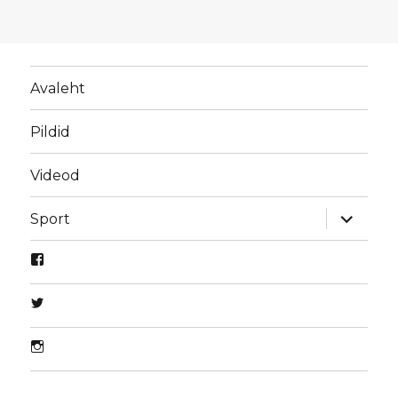
Avaleht
Pildid
Videod
laienda
Sport
alamme