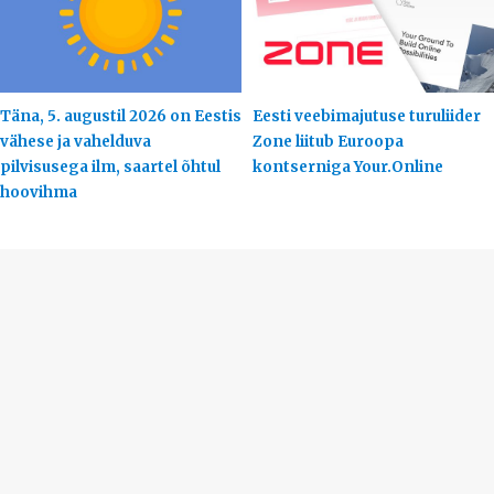
Täna, 5. augustil 2026 on Eestis
Eesti veebimajutuse turuliider
vähese ja vahelduva
Zone liitub Euroopa
pilvisusega ilm, saartel õhtul
kontserniga Your.Online
hoovihma