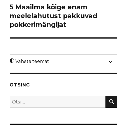
5 Maailma kõige enam
meelelahutust pakkuvad
pokkerimängijat
laienda
Vaheta teemat
alamme
OTSING
OTS
Otsi: