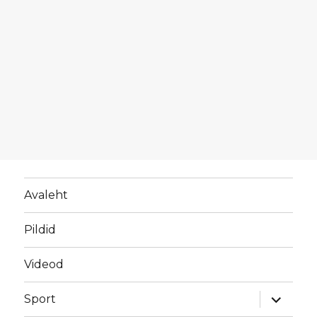
Avaleht
Pildid
Videod
laienda
Sport
alamme