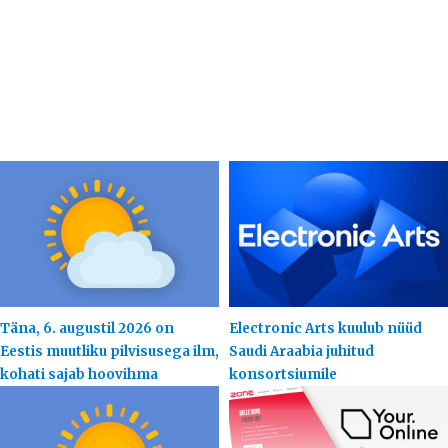
Täna, 6. augustil 2026 on
Electronic Arts kuulub nüüd
Eestis muutliku pilvisusega ilm,
Saudi Araabia juhitud
kohati sajab hoovihma
konsortsiumile