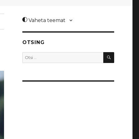
Vaheta teemat
OTSING
OTSI
Otsi: