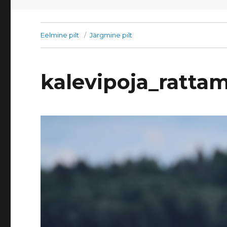
Eelmine pilt
Järgmine pilt
kalevipoja_ratta