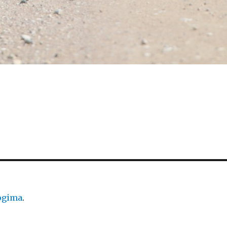
logima
.