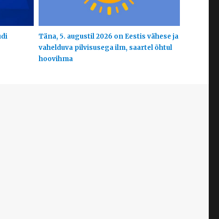
udi
Täna, 5. augustil 2026 on Eestis vähese ja
vahelduva pilvisusega ilm, saartel õhtul
hoovihma