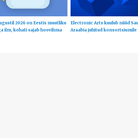
ugustil 2026 on Eestis muutliku
Electronic Arts kuulub nüüd Sa
ga ilm, kohati sajab hoovihma
Araabia juhitud konsortsiumile