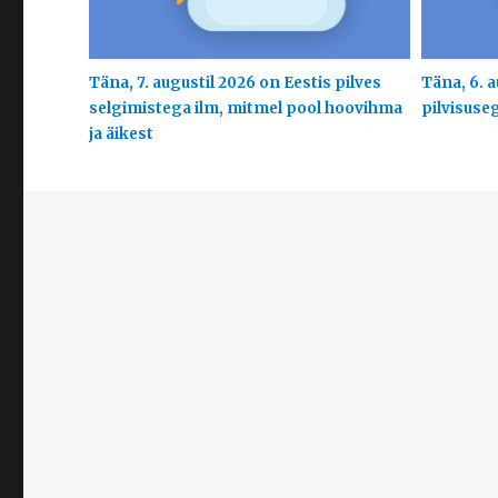
Täna, 7. augustil 2026 on Eestis pilves
Täna, 6. a
selgimistega ilm, mitmel pool hoovihma
pilvisuse
ja äikest