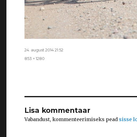
Postitatud
24. august 2014 21:52
Täissuurus
853 × 1280
Lisa kommentaar
Vabandust, kommenteerimiseks pead
sisse 