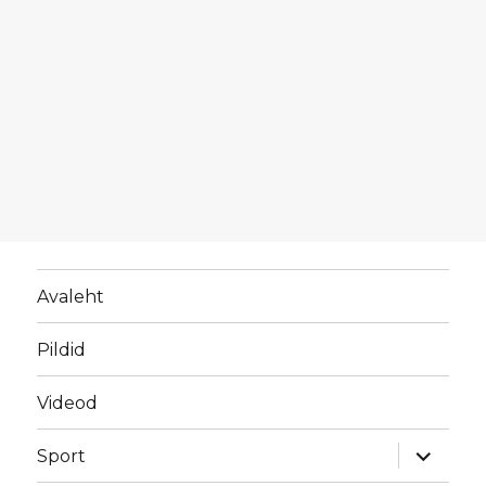
Avaleht
Pildid
Videod
laienda
Sport
alamme