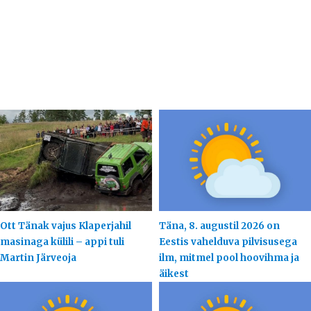
Ott Tänak vajus Klaperjahil
Täna, 8. augustil 2026 on
masinaga külili – appi tuli
Eestis vahelduva pilvisusega
Martin Järveoja
ilm, mitmel pool hoovihma ja
äikest