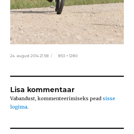
Postitatud
Täissuurus
24. august 2014 21:58
853 × 1280
Lisa kommentaar
Vabandust, kommenteerimiseks pead
sisse
logima
.