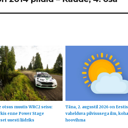
 otsus muutis WRC2 seisu:
Täna, 2. augustil 2026 on Eestis
rkis enne Power Stage
vahelduva pilvisusega ilm, koha
et uuesti liidriks
hoovihma