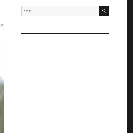
OTSI
Otsi: