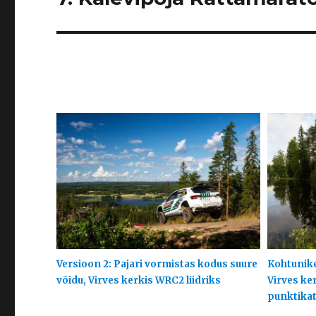
Versioon 2: Pajari vormistas kodus suure
Kohtunike
võidu, Virves kerkis WRC2 liidriks
Virves ke
punktikats