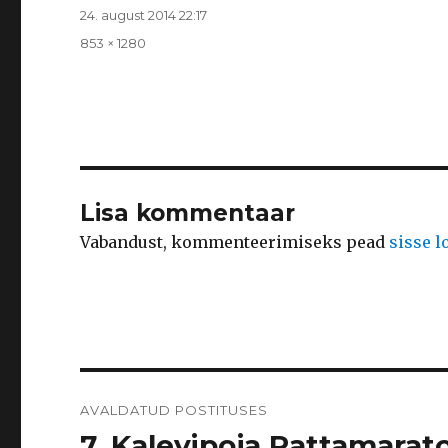
Postitatud
24. august 2014 22:17
Täissuurus
853 × 1280
Lisa kommentaar
Vabandust, kommenteerimiseks pead
sisse 
Navigeerimine
AVALDATUD POSTITUSES
7. Kalevipoja Rattamarato