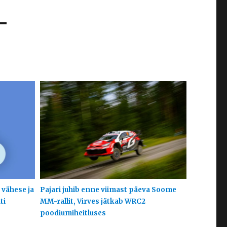
 vähese ja
Pajari juhib enne viimast päeva Soome
ti
MM-rallit, Virves jätkab WRC2
poodiumiheitluses