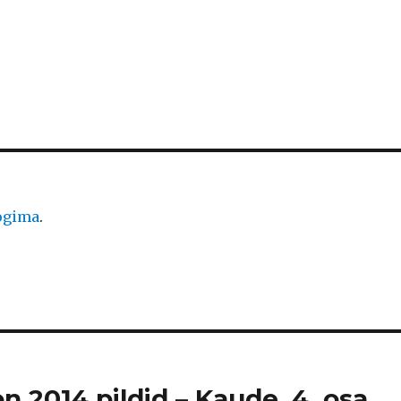
logima
.
n 2014 pildid – Kaude, 4. osa