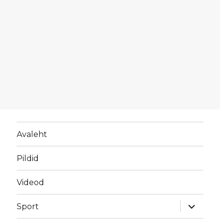
Avaleht
Pildid
Videod
laienda
Sport
alamme