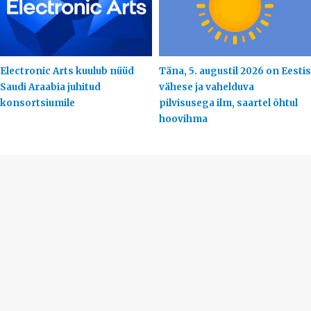
Electronic Arts kuulub nüüd
Täna, 5. augustil 2026 on Eestis
Saudi Araabia juhitud
vähese ja vahelduva
konsortsiumile
pilvisusega ilm, saartel õhtul
hoovihma