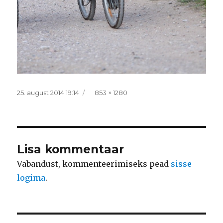
Postitatud
Täissuurus
25. august 2014 19:14
853 × 1280
Lisa kommentaar
Vabandust, kommenteerimiseks pead
sisse
logima
.