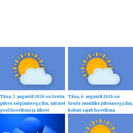
Täna, 7. augustil 2026 on Eestis
Täna, 6. augustil 2026 on
pilves selgimistega ilm, mitmel
Eestis muutliku pilvisusega ilm,
pool hoovihma ja äikest
kohati sajab hoovihma