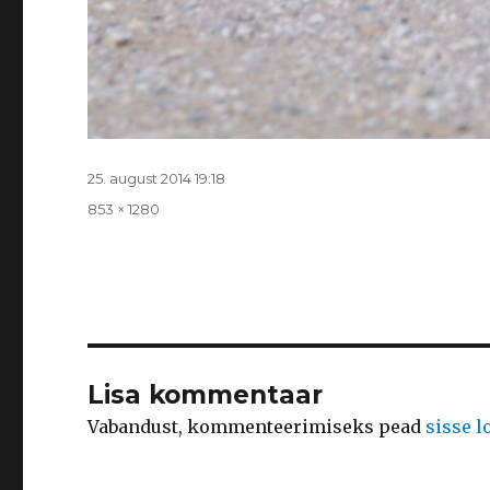
Postitatud
25. august 2014 19:18
Täissuurus
853 × 1280
Lisa kommentaar
Vabandust, kommenteerimiseks pead
sisse 