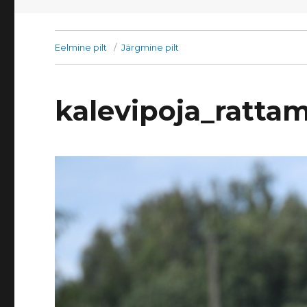
Eelmine pilt
Järgmine pilt
kalevipoja_ratta