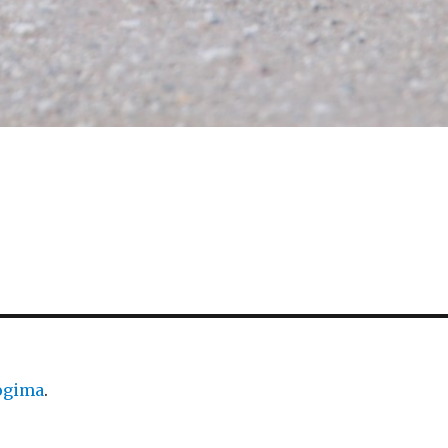
logima
.