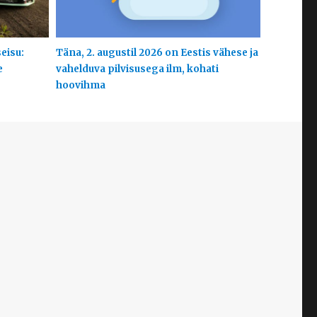
eisu:
Täna, 2. augustil 2026 on Eestis vähese ja
e
vahelduva pilvisusega ilm, kohati
hoovihma