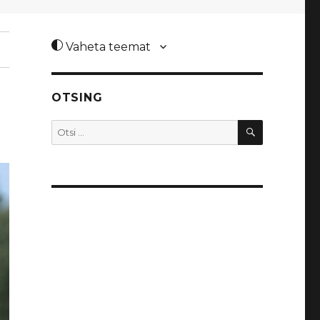
Vaheta teemat
OTSING
OTSI
Otsi: