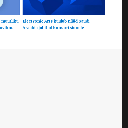
s muutliku
Electronic Arts kuulub nüüd Saudi
hoovihma
Araabia juhitud konsortsiumile