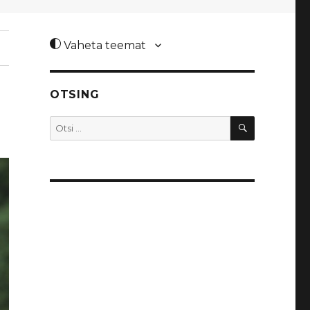
Vaheta teemat
OTSING
OTSI
Otsi: