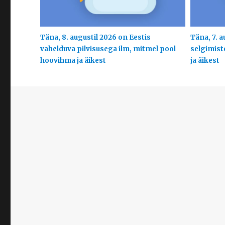
Täna, 8. augustil 2026 on Eestis
Täna, 7. a
vahelduva pilvisusega ilm, mitmel pool
selgimist
hoovihma ja äikest
ja äikest