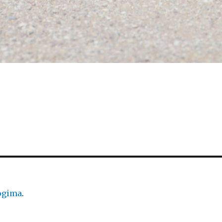
logima
.