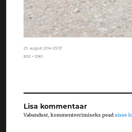
Postitatud
25. august 2014 05:57
Täissuurus
853 × 1280
Lisa kommentaar
Vabandust, kommenteerimiseks pead
sisse 