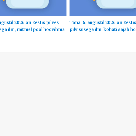
ugustil 2026 on Eestis pilves
Täna, 6. augustil 2026 on Eesti
ega ilm, mitmel pool hoovihma
pilvisusega ilm, kohati sajab 