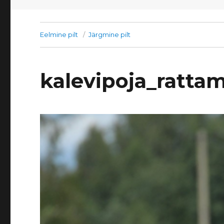
Eelmine pilt
Järgmine pilt
kalevipoja_ratta