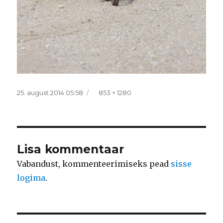
Postitatud
Täissuurus
25. august 2014 05:58
853 × 1280
Lisa kommentaar
Vabandust, kommenteerimiseks pead
sisse
logima
.