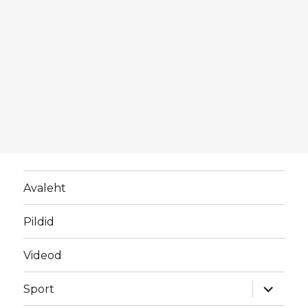
Avaleht
Pildid
Videod
laienda
Sport
alamme