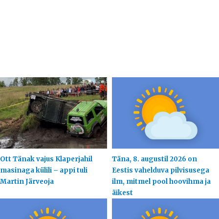
Ott Tänak vajus Klaperjahil
Täna, 8. augustil 2026 on
masinaga külili – appi tuli
Eestis vahelduva pilvisusega
Martin Järveoja
ilm, mitmel pool hoovihma ja
äikest