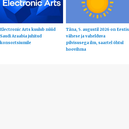
Electronic Arts kuulub nüüd
Täna, 5. augustil 2026 on Eestis
Saudi Araabia juhitud
vähese ja vahelduva
konsortsiumile
pilvisusega ilm, saartel õhtul
hoovihma