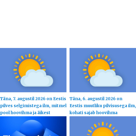
Täna, 7. augustil 2026 on Eestis
Täna, 6. augustil 2026 on
pilves selgimistega ilm, mitmel
Eestis muutliku pilvisusega ilm,
pool hoovihma ja äikest
kohati sajab hoovihma