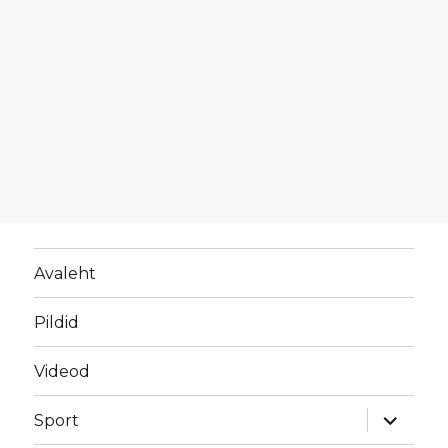
Avaleht
Pildid
Videod
laienda
Sport
alamme