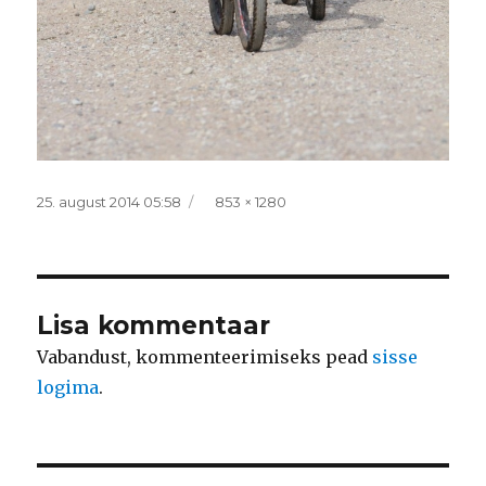
Postitatud
Täissuurus
25. august 2014 05:58
853 × 1280
Lisa kommentaar
Vabandust, kommenteerimiseks pead
sisse
logima
.