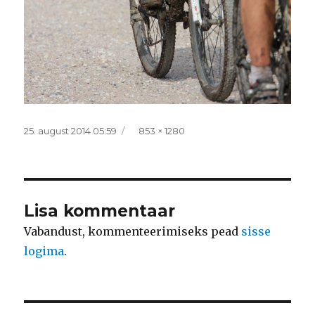
Postitatud
Täissuurus
25. august 2014 05:59
853 × 1280
Lisa kommentaar
Vabandust, kommenteerimiseks pead
sisse
logima
.