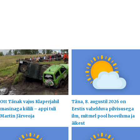
Ott Tänak vajus Klaperjahil
Täna, 8. augustil 2026 on
masinaga külili – appi tuli
Eestis vahelduva pilvisusega
Martin Järveoja
ilm, mitmel pool hoovihma ja
äikest