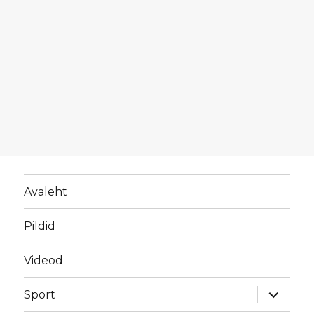
Avaleht
Pildid
Videod
laienda
Sport
alamme