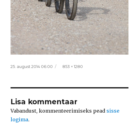
Postitatud
Täissuurus
25. august 2014 06:00
853 × 1280
Lisa kommentaar
Vabandust, kommenteerimiseks pead
sisse
logima
.