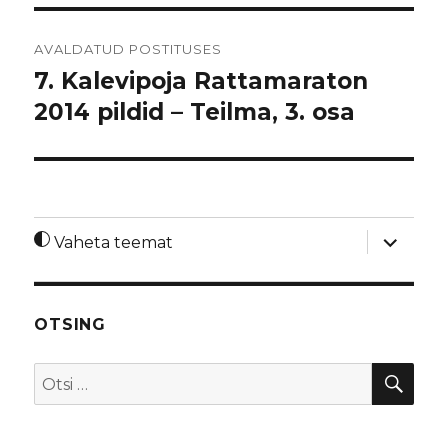
Navigeerimine
AVALDATUD POSTITUSES
7. Kalevipoja Rattamaraton
2014 pildid – Teilma, 3. osa
laienda
Vaheta teemat
alamme
OTSING
OTS
Otsi: