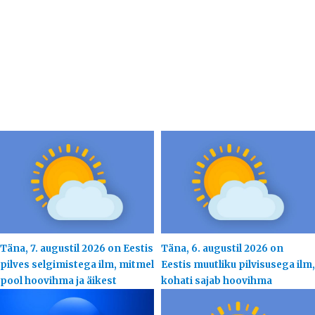
Täna, 7. augustil 2026 on Eestis
Täna, 6. augustil 2026 on
pilves selgimistega ilm, mitmel
Eestis muutliku pilvisusega ilm,
pool hoovihma ja äikest
kohati sajab hoovihma