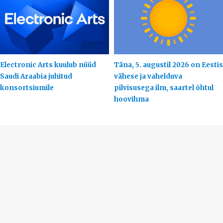
Electronic Arts kuulub nüüd
Täna, 5. augustil 2026 on Eestis
Saudi Araabia juhitud
vähese ja vahelduva
konsortsiumile
pilvisusega ilm, saartel õhtul
hoovihma