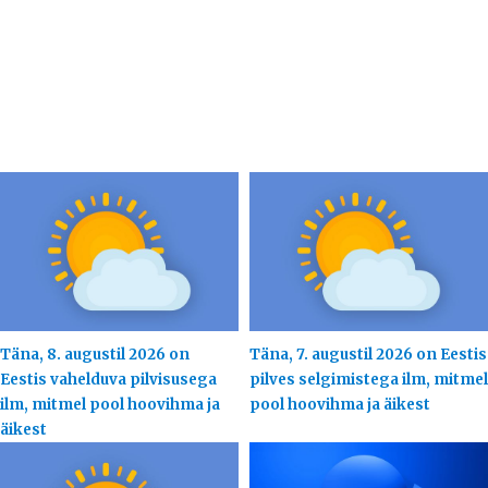
Täna, 8. augustil 2026 on
Täna, 7. augustil 2026 on Eestis
Eestis vahelduva pilvisusega
pilves selgimistega ilm, mitmel
ilm, mitmel pool hoovihma ja
pool hoovihma ja äikest
äikest