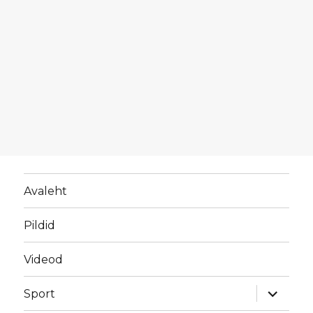
Avaleht
Pildid
Videod
laienda
Sport
alamme