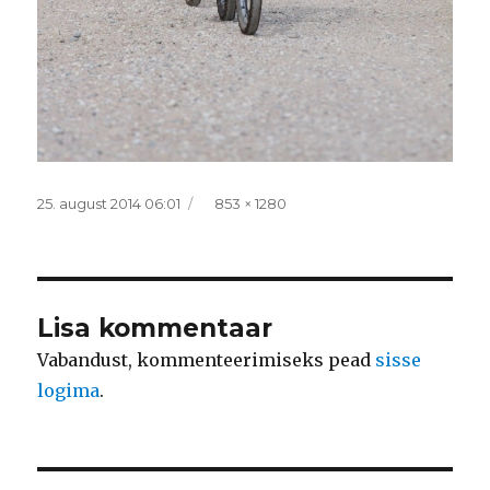
Postitatud
Täissuurus
25. august 2014 06:01
853 × 1280
Lisa kommentaar
Vabandust, kommenteerimiseks pead
sisse
logima
.