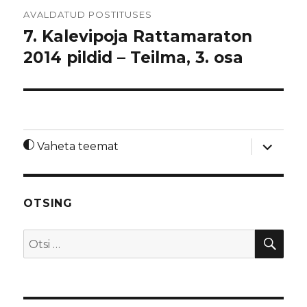
Navigeerimine
AVALDATUD POSTITUSES
7. Kalevipoja Rattamaraton
2014 pildid – Teilma, 3. osa
laienda
Vaheta teemat
alamme
OTSING
OTS
Otsi: