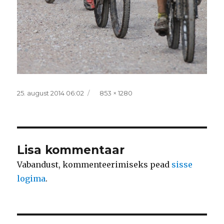
Postitatud
Täissuurus
25. august 2014 06:02
853 × 1280
Lisa kommentaar
Vabandust, kommenteerimiseks pead
sisse
logima
.