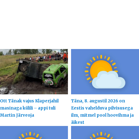
Ott Tänak vajus Klaperjahil
Täna, 8. augustil 2026 on
masinaga külili – appi tuli
Eestis vahelduva pilvisusega
Martin Järveoja
ilm, mitmel pool hoovihma ja
äikest