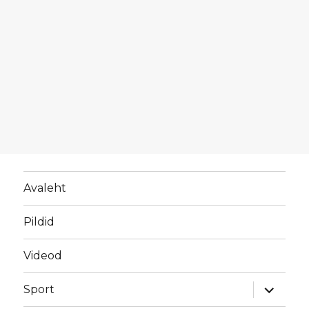
Avaleht
Pildid
Videod
laienda
Sport
alamme