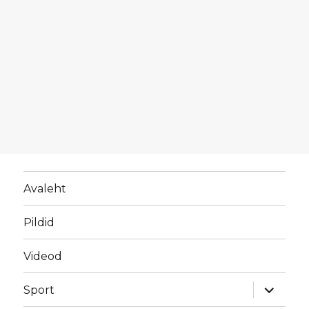
Avaleht
Pildid
Videod
laienda
Sport
alamme