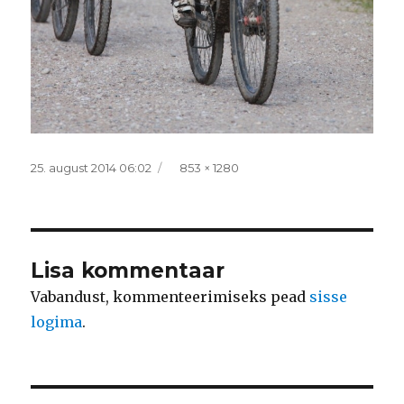
Postitatud
Täissuurus
25. august 2014 06:02
853 × 1280
Lisa kommentaar
Vabandust, kommenteerimiseks pead
sisse
logima
.