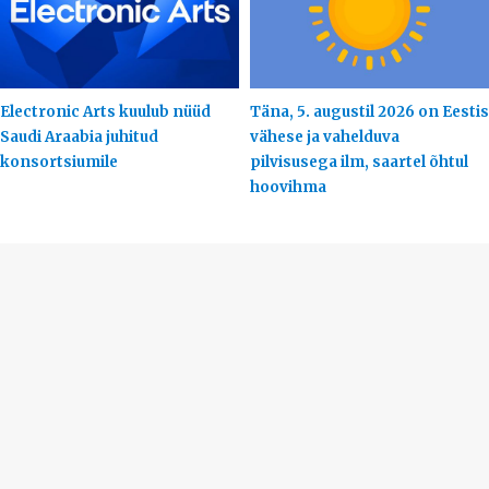
Electronic Arts kuulub nüüd
Täna, 5. augustil 2026 on Eestis
Saudi Araabia juhitud
vähese ja vahelduva
konsortsiumile
pilvisusega ilm, saartel õhtul
hoovihma