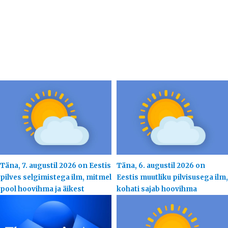
Täna, 7. augustil 2026 on Eestis
Täna, 6. augustil 2026 on
pilves selgimistega ilm, mitmel
Eestis muutliku pilvisusega ilm,
pool hoovihma ja äikest
kohati sajab hoovihma