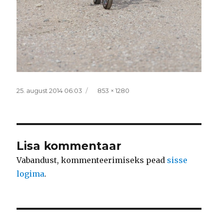
Postitatud
Täissuurus
25. august 2014 06:03
853 × 1280
Lisa kommentaar
Vabandust, kommenteerimiseks pead
sisse
logima
.