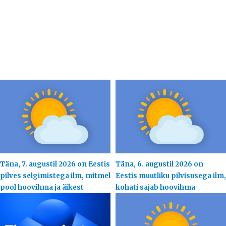
Täna, 7. augustil 2026 on Eestis
Täna, 6. augustil 2026 on
pilves selgimistega ilm, mitmel
Eestis muutliku pilvisusega ilm,
pool hoovihma ja äikest
kohati sajab hoovihma