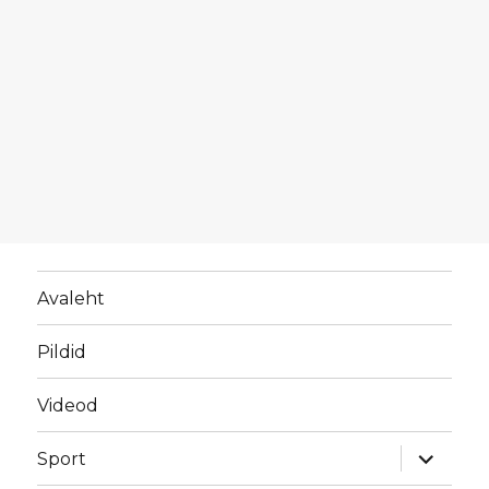
Avaleht
Pildid
Videod
laienda
Sport
alamme