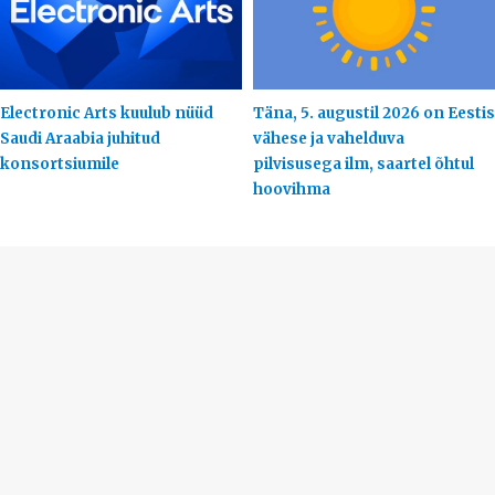
Electronic Arts kuulub nüüd
Täna, 5. augustil 2026 on Eestis
Saudi Araabia juhitud
vähese ja vahelduva
konsortsiumile
pilvisusega ilm, saartel õhtul
hoovihma