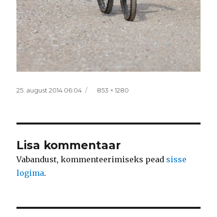
Postitatud
Täissuurus
25. august 2014 06:04
853 × 1280
Lisa kommentaar
Vabandust, kommenteerimiseks pead
sisse
logima
.