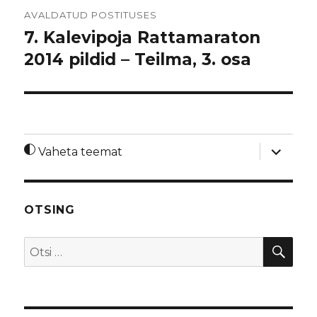
Navigeerimine
AVALDATUD POSTITUSES
7. Kalevipoja Rattamaraton
2014 pildid – Teilma, 3. osa
laienda
Vaheta teemat
alamme
OTSING
OTS
Otsi: