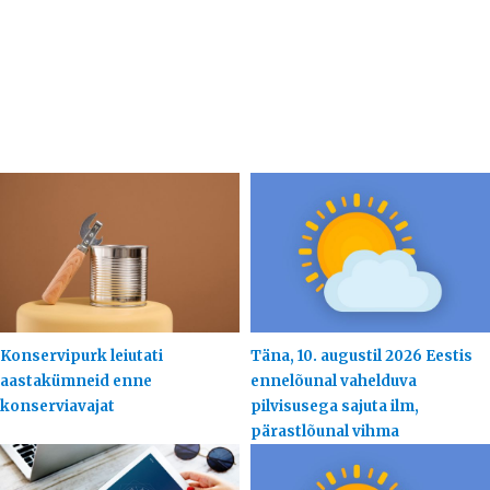
Konservipurk leiutati
Täna, 10. augustil 2026 Eestis
aastakümneid enne
ennelõunal vahelduva
konserviavajat
pilvisusega sajuta ilm,
pärastlõunal vihma