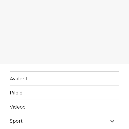
Avaleht
Pildid
Videod
laienda
Sport
alamme