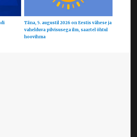
udi
Täna, 5. augustil 2026 on Eestis vähese ja
vahelduva pilvisusega ilm, saartel õhtul
hoovihma