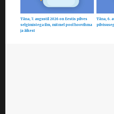
Täna, 7. augustil 2026 on Eestis pilves
Täna, 6. a
selgimistega ilm, mitmel pool hoovihma
pilvisuse
ja äikest