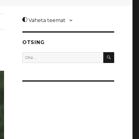
Vaheta teemat
OTSING
OTSI
Otsi: