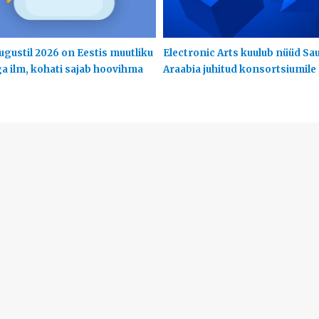
ugustil 2026 on Eestis muutliku
Electronic Arts kuulub nüüd Sa
ga ilm, kohati sajab hoovihma
Araabia juhitud konsortsiumile