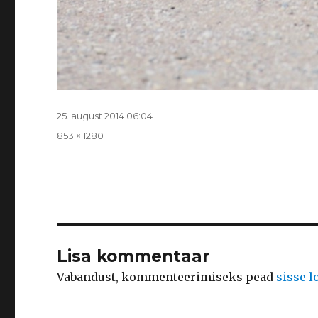
Postitatud
25. august 2014 06:04
Täissuurus
853 × 1280
Lisa kommentaar
Vabandust, kommenteerimiseks pead
sisse 