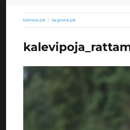
Eelmine pilt
Järgmine pilt
kalevipoja_ratta