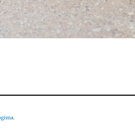
logima
.