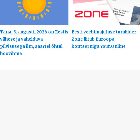
Täna, 5. augustil 2026 on Eestis
Eesti veebimajutuse turuliider
vähese ja vahelduva
Zone liitub Euroopa
pilvisusega ilm, saartel õhtul
kontserniga Your.Online
hoovihma