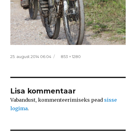
Postitatud
Täissuurus
25. august 2014 06:04
853 × 1280
Lisa kommentaar
Vabandust, kommenteerimiseks pead
sisse
logima
.