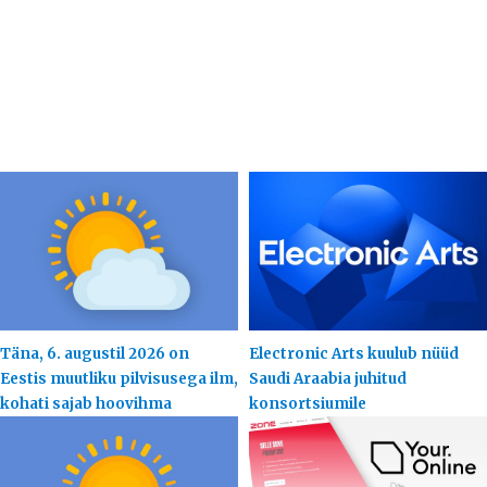
Täna, 6. augustil 2026 on
Electronic Arts kuulub nüüd
Eestis muutliku pilvisusega ilm,
Saudi Araabia juhitud
kohati sajab hoovihma
konsortsiumile