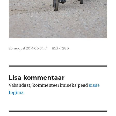
Postitatud
Täissuurus
25. august 2014 06:04
853 × 1280
Lisa kommentaar
Vabandust, kommenteerimiseks pead
sisse
logima
.