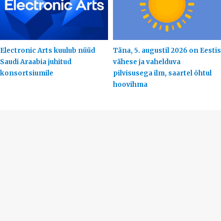
Electronic Arts kuulub nüüd
Täna, 5. augustil 2026 on Eestis
Saudi Araabia juhitud
vähese ja vahelduva
konsortsiumile
pilvisusega ilm, saartel õhtul
hoovihma