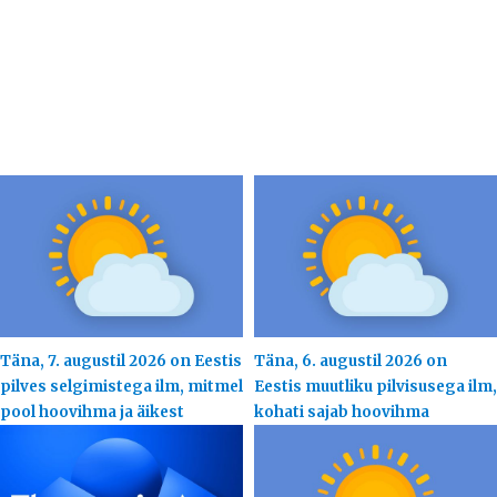
Täna, 7. augustil 2026 on Eestis
Täna, 6. augustil 2026 on
pilves selgimistega ilm, mitmel
Eestis muutliku pilvisusega ilm,
pool hoovihma ja äikest
kohati sajab hoovihma