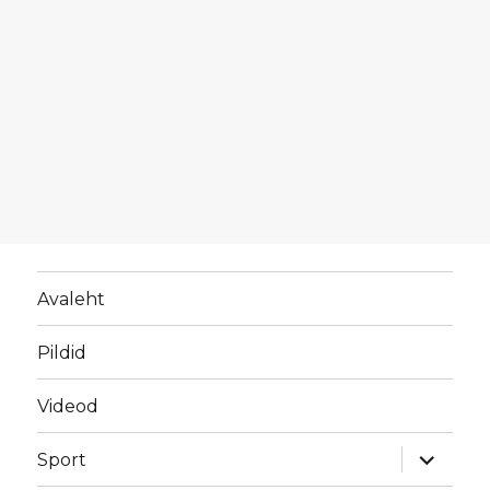
Avaleht
Pildid
Videod
laienda
Sport
alamme