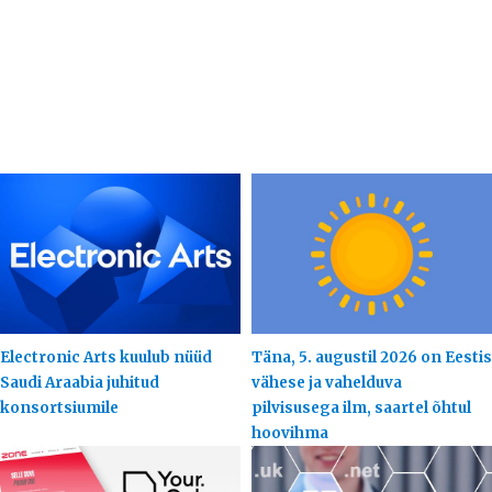
Electronic Arts kuulub nüüd
Täna, 5. augustil 2026 on Eestis
Saudi Araabia juhitud
vähese ja vahelduva
konsortsiumile
pilvisusega ilm, saartel õhtul
hoovihma