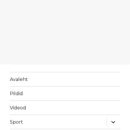
Avaleht
Pildid
Videod
laienda
Sport
alamme