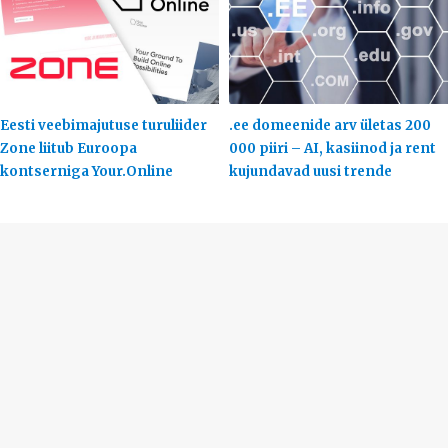
Eesti veebimajutuse turuliider
.ee domeenide arv ületas 200
Zone liitub Euroopa
000 piiri – AI, kasiinod ja rent
kontserniga Your.Online
kujundavad uusi trende