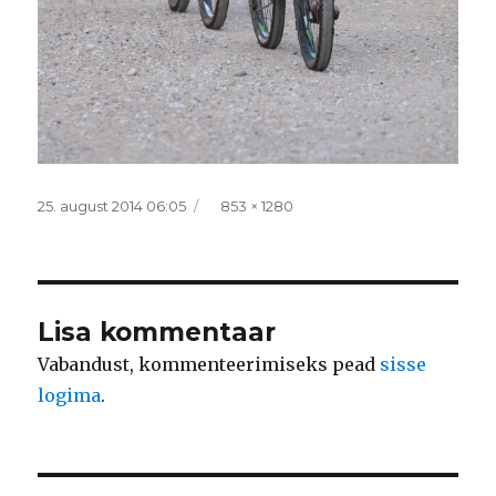
Postitatud
Täissuurus
25. august 2014 06:05
853 × 1280
Lisa kommentaar
Vabandust, kommenteerimiseks pead
sisse
logima
.