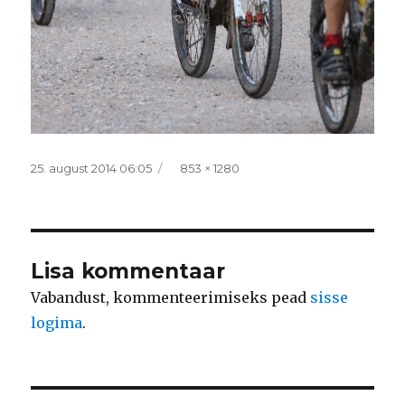
Postitatud
Täissuurus
25. august 2014 06:05
853 × 1280
Lisa kommentaar
Vabandust, kommenteerimiseks pead
sisse
logima
.