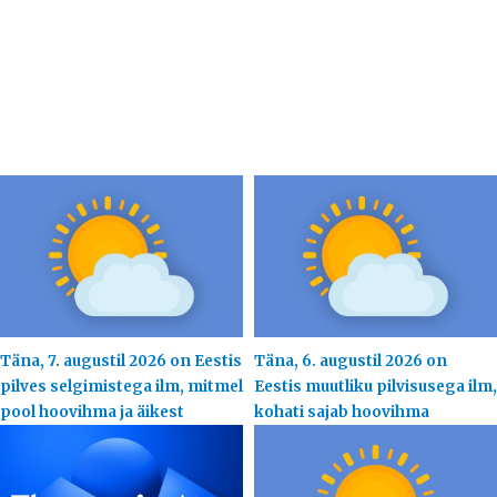
Täna, 7. augustil 2026 on Eestis
Täna, 6. augustil 2026 on
pilves selgimistega ilm, mitmel
Eestis muutliku pilvisusega ilm,
pool hoovihma ja äikest
kohati sajab hoovihma