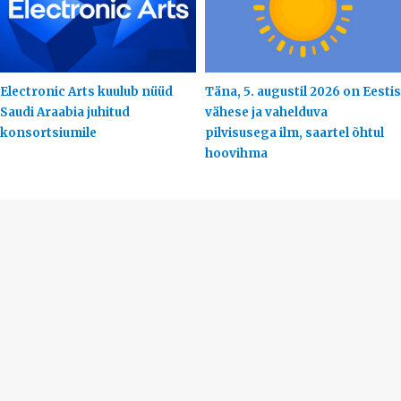
Electronic Arts kuulub nüüd
Täna, 5. augustil 2026 on Eestis
Saudi Araabia juhitud
vähese ja vahelduva
konsortsiumile
pilvisusega ilm, saartel õhtul
hoovihma