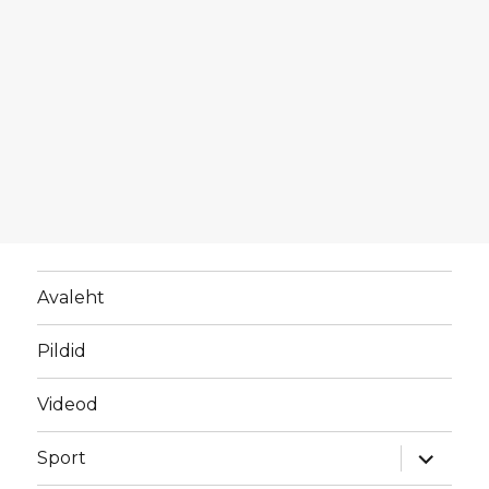
Avaleht
Pildid
Videod
laienda
Sport
alamme