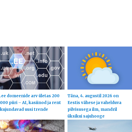
.ee domeenide arv ületas 200
Täna, 4. augustil 2026 on
000 piiri – AI, kasiinod ja rent
Eestis vähese ja vahelduva
kujundavad uusi trende
pilvisusega ilm, mandril
üksikui sajuhooge