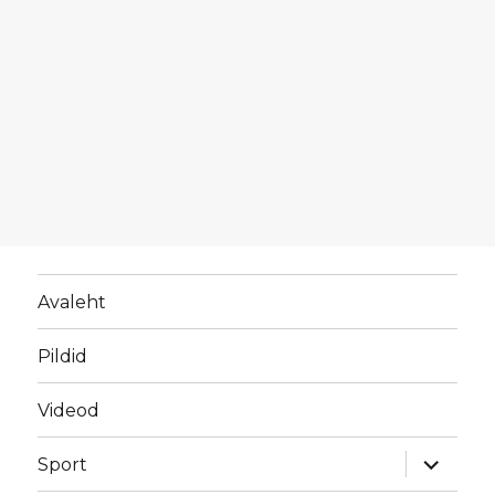
Avaleht
Pildid
Videod
laienda
Sport
alamme