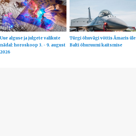
Uue alguse ja julgete valikute
Türgi õhuvägi võttis Ämaris üle
nädal: horoskoop 3. - 9. august
Balti õhuruumi kaitsmise
2026