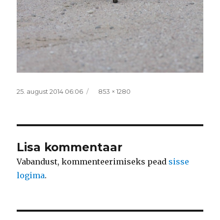
Postitatud
Täissuurus
25. august 2014 06:06
853 × 1280
Lisa kommentaar
Vabandust, kommenteerimiseks pead
sisse
logima
.