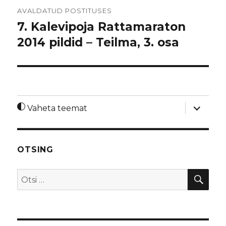
Navigeerimine
AVALDATUD POSTITUSES
7. Kalevipoja Rattamaraton
2014 pildid – Teilma, 3. osa
laienda
Vaheta teemat
alamme
OTSING
OTS
Otsi: