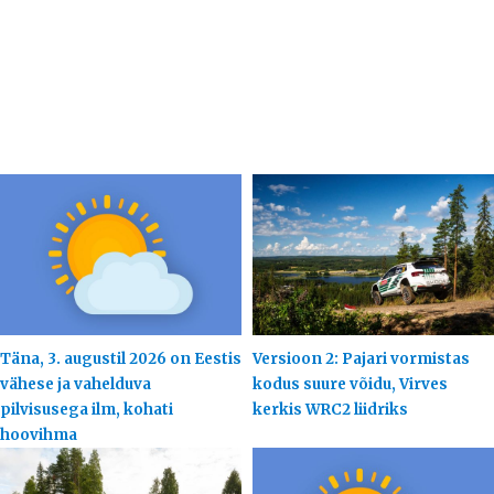
Täna, 3. augustil 2026 on Eestis
Versioon 2: Pajari vormistas
vähese ja vahelduva
kodus suure võidu, Virves
pilvisusega ilm, kohati
kerkis WRC2 liidriks
hoovihma