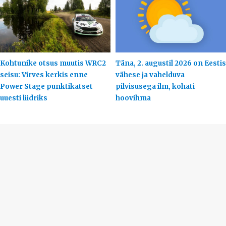
Kohtunike otsus muutis WRC2
Täna, 2. augustil 2026 on Eestis
seisu: Virves kerkis enne
vähese ja vahelduva
Power Stage punktikatset
pilvisusega ilm, kohati
uuesti liidriks
hoovihma