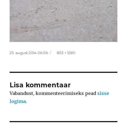
Postitatud
Täissuurus
25. august 2014 06:06
853 × 1280
Lisa kommentaar
Vabandust, kommenteerimiseks pead
sisse
logima
.