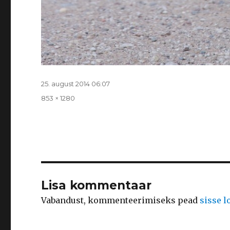
Postitatud
25. august 2014 06:07
Täissuurus
853 × 1280
Lisa kommentaar
Vabandust, kommenteerimiseks pead
sisse 