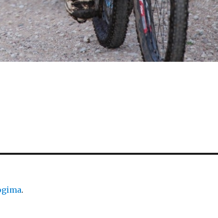
logima
.