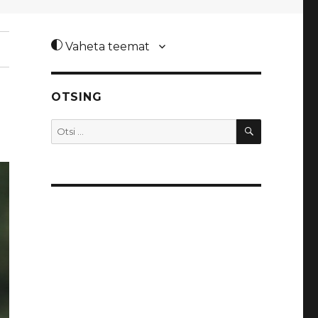
Vaheta teemat
OTSING
OTSI
Otsi: