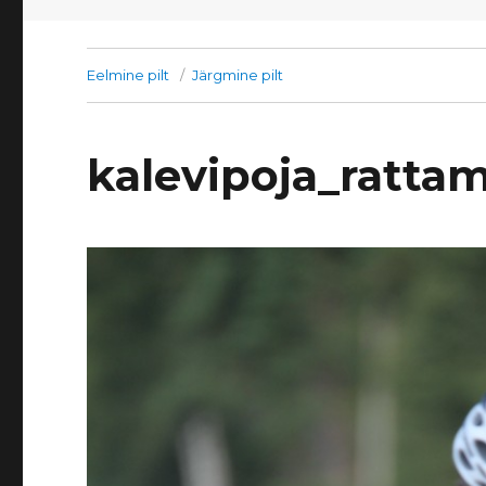
Eelmine pilt
Järgmine pilt
kalevipoja_ratta