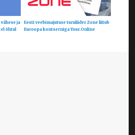
 vähese ja
Eesti veebimajutuse turuliider Zone liitub
el õhtul
Euroopa kontserniga Your.Online