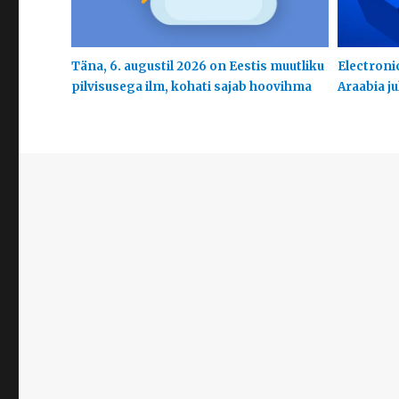
Täna, 6. augustil 2026 on Eestis muutliku
Electroni
pilvisusega ilm, kohati sajab hoovihma
Araabia j