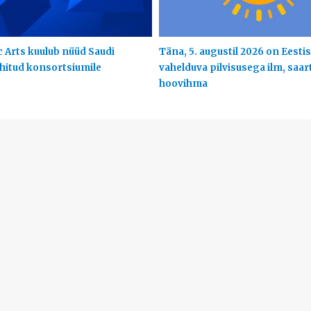
c Arts kuulub nüüd Saudi
Täna, 5. augustil 2026 on Eestis
uhitud konsortsiumile
vahelduva pilvisusega ilm, saart
hoovihma