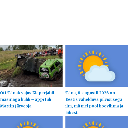
Ott Tänak vajus Klaperjahil
Täna, 8. augustil 2026 on
masinaga külili – appi tuli
Eestis vahelduva pilvisusega
Martin Järveoja
ilm, mitmel pool hoovihma ja
äikest