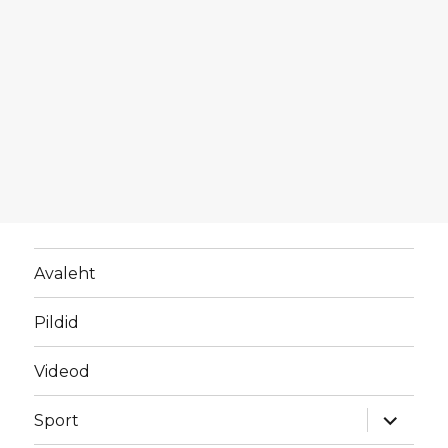
Avaleht
Pildid
Videod
laienda
Sport
alamme