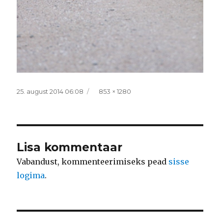
Postitatud
Täissuurus
25. august 2014 06:08
853 × 1280
Lisa kommentaar
Vabandust, kommenteerimiseks pead
sisse
logima
.