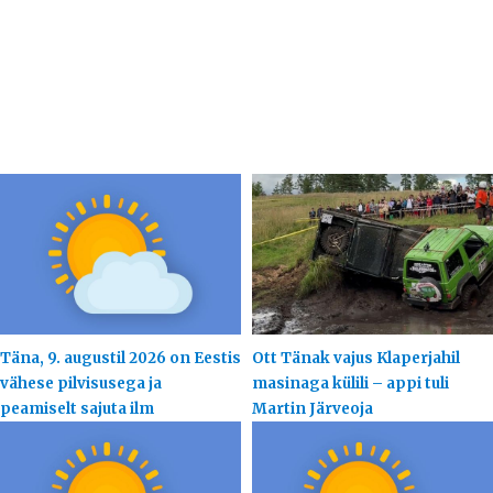
Täna, 9. augustil 2026 on Eestis
Ott Tänak vajus Klaperjahil
vähese pilvisusega ja
masinaga külili – appi tuli
peamiselt sajuta ilm
Martin Järveoja