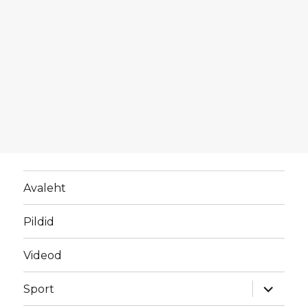
Avaleht
Pildid
Videod
laienda
Sport
alamme