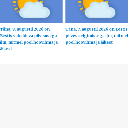
Täna, 8. augustil 2026 on
Täna, 7. augustil 2026 on Eestis
Eestis vahelduva pilvisusega
pilves selgimistega ilm, mitmel
ilm, mitmel pool hoovihma ja
pool hoovihma ja äikest
äikest