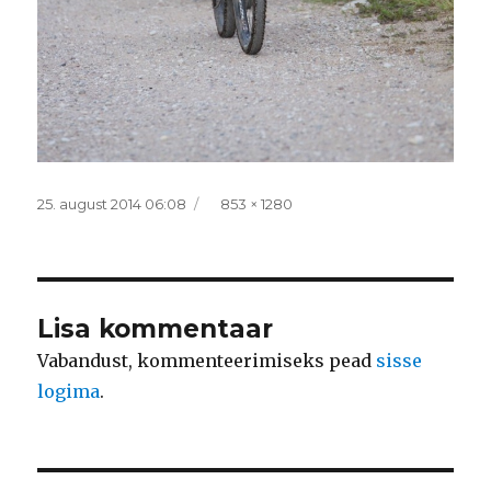
Postitatud
Täissuurus
25. august 2014 06:08
853 × 1280
Lisa kommentaar
Vabandust, kommenteerimiseks pead
sisse
logima
.