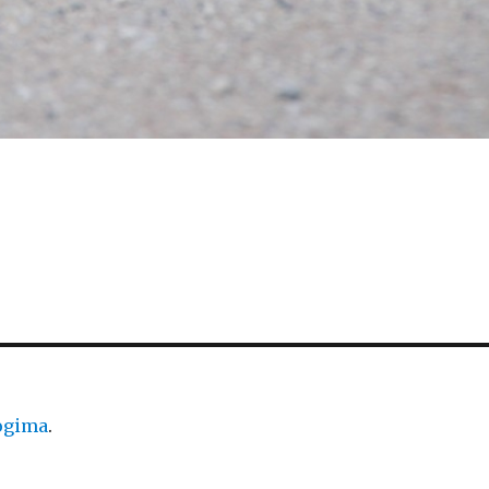
logima
.