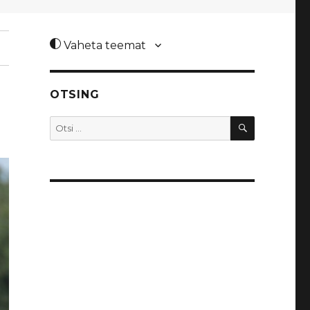
Vaheta teemat
OTSING
OTSI
Otsi: