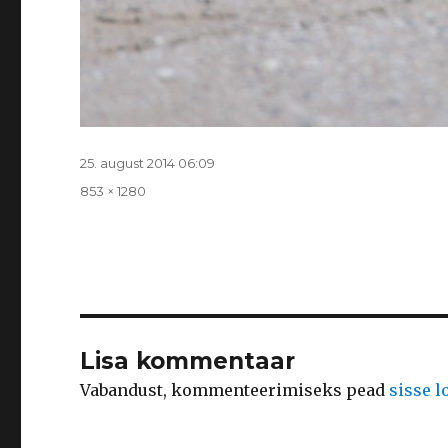
Postitatud
25. august 2014 06:09
Täissuurus
853 × 1280
Lisa kommentaar
Vabandust, kommenteerimiseks pead
sisse 