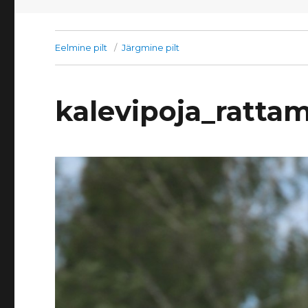
Eelmine pilt
Järgmine pilt
kalevipoja_ratta