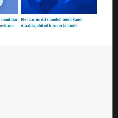
s muutliku
Electronic Arts kuulub nüüd Saudi
hoovihma
Araabia juhitud konsortsiumile