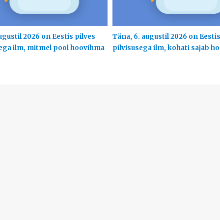
ugustil 2026 on Eestis pilves
Täna, 6. augustil 2026 on Eesti
ega ilm, mitmel pool hoovihma
pilvisusega ilm, kohati sajab 