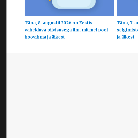
Täna, 8. augustil 2026 on Eestis
Täna, 7. a
vahelduva pilvisusega ilm, mitmel pool
selgimist
hoovihma ja äikest
ja äikest