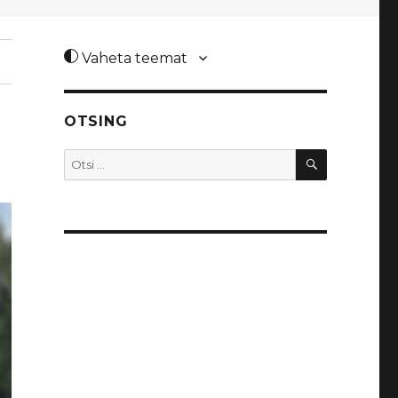
Vaheta teemat
OTSING
OTSI
Otsi: