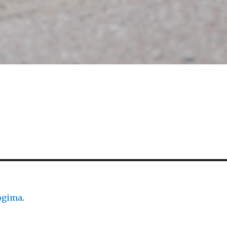
logima
.