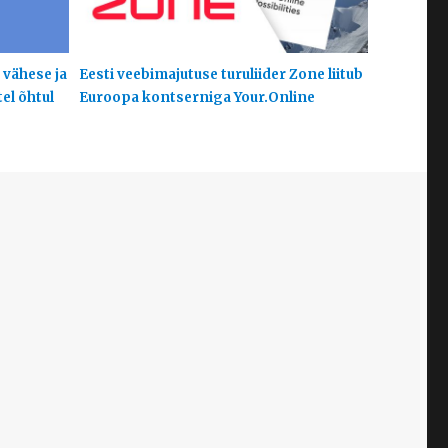
 vähese ja
Eesti veebimajutuse turuliider Zone liitub
el õhtul
Euroopa kontserniga Your.Online