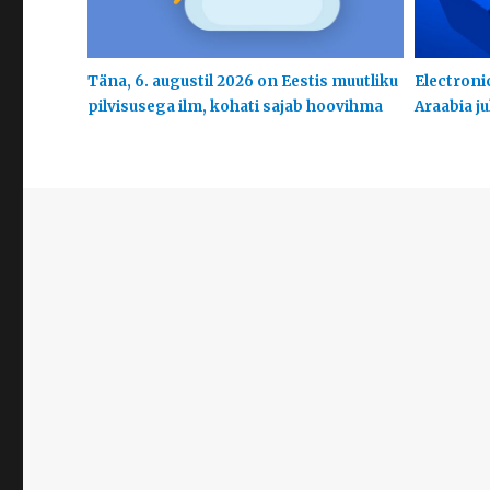
Täna, 6. augustil 2026 on Eestis muutliku
Electroni
pilvisusega ilm, kohati sajab hoovihma
Araabia j