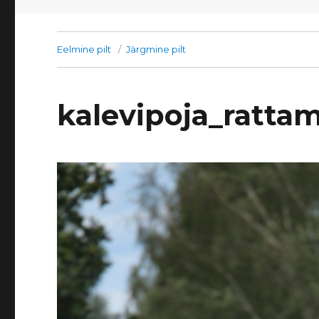
Eelmine pilt
Järgmine pilt
kalevipoja_ratta