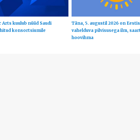
c Arts kuulub nüüd Saudi
Täna, 5. augustil 2026 on Eestis
uhitud konsortsiumile
vahelduva pilvisusega ilm, saart
hoovihma