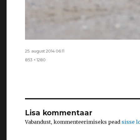
Postitatud
25. august 2014 06:11
Täissuurus
853 × 1280
Lisa kommentaar
Vabandust, kommenteerimiseks pead
sisse 