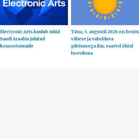
Electronic Arts kuulub nüüd
Täna, 5. augustil 2026 on Eestis
Saudi Araabia juhitud
vähese ja vahelduva
konsortsiumile
pilvisusega ilm, saartel õhtul
hoovihma