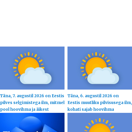
Täna, 7. augustil 2026 on Eestis
Täna, 6. augustil 2026 on
pilves selgimistega ilm, mitmel
Eestis muutliku pilvisusega ilm,
pool hoovihma ja äikest
kohati sajab hoovihma