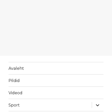
Avaleht
Pildid
Videod
laienda
Sport
alamme