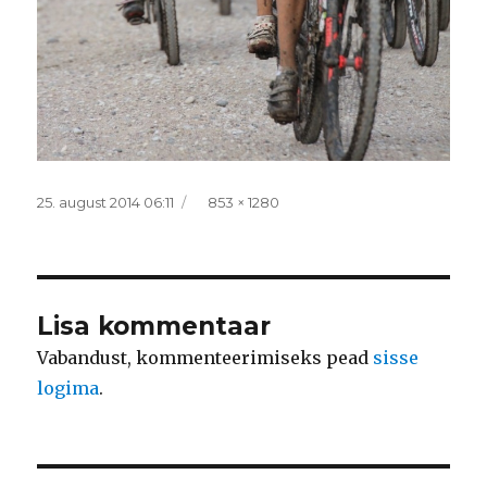
Postitatud
Täissuurus
25. august 2014 06:11
853 × 1280
Lisa kommentaar
Vabandust, kommenteerimiseks pead
sisse
logima
.